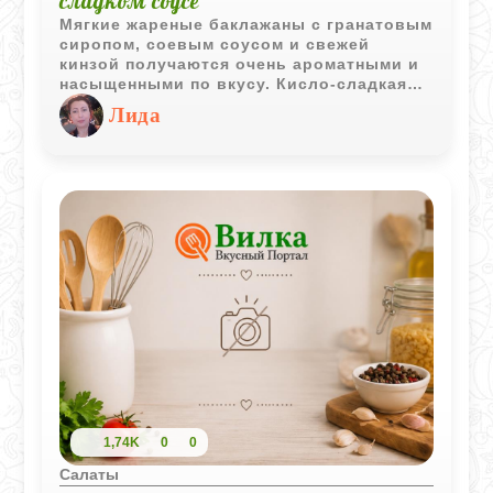
сладком соусе
Мягкие жареные баклажаны с гранатовым
сиропом, соевым соусом и свежей
кинзой получаются очень ароматными и
насыщенными по вкусу. Кисло-сладкая
заправка делает салат ярким и отлично
Лида
подчеркивает нежную текстуру овощей.
1,74K
0
0
Салаты