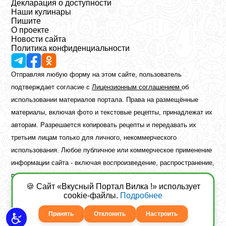
Декларация о доступности
Наши кулинары
Пишите
О проекте
Новости сайта
Политика конфиденциальности
Отправляя любую форму на этом сайте, пользователь
подтверждает согласие с
Лицензионным соглашением
об
использовании материалов портала. Права на размещённые
материалы, включая фото и текстовые рецепты, принадлежат их
авторам. Разрешается копировать рецепты и передавать их
третьим лицам только для личного, некоммерческого
использования. Любое публичное или коммерческое применение
информации сайта - включая воспроизведение, распространение,
публикацию или обработку - возможно лишь при наличии
🍪 Сайт «Вкусный Портал Вилка !» использует
предварительного письменного разрешения правообладателя.
cookie-файлы.
Подробнее
Copyright ©2026 Вкусный Портал Вилка
Сайт построен
freebrush.net
Принять
Отклонить
Настроить