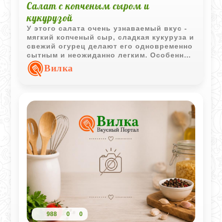
Салат с копченым сыром и
кукурузой
У этого салата очень узнаваемый вкус -
мягкий копченый сыр, сладкая кукуруза и
свежий огурец делают его одновременно
сытным и неожиданно легким. Особенно
хорошо он получается слегка
Вилка
охлажденным, когда копченый аромат
становится ярче.
988
0
0