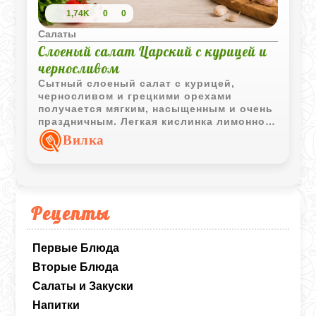
1,74K
0
0
Салаты
Слоеный салат Царский с курицей и
черносливом
Сытный слоеный салат с курицей,
черносливом и грецкими орехами
получается мягким, насыщенным и очень
праздничным. Легкая кислинка лимонного
сока хорошо подчеркивает сладость
Вилка
моркови и чернослива.
Рецепты
Первые Блюда
Вторые Блюда
Салаты и Закуски
Напитки