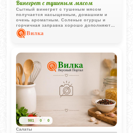
Винегрет с тушеным мясом
Сытный винегрет с тушеным мясом
получается насыщенным, домашним и
очень ароматным. Соленые огурцы и
горчичная заправка хорошо дополняют
мягкий вкус овощей и мяса.
Вилка
981
0
0
Салаты