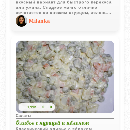
вкусный вариант для быстрого перекуса
или ужина. Сладкое манго отлично
сочетается со свежим огурцом, зеленью
и лёгкой заправкой на основе соевого
Milanka
соуса, лимонного сока и мёда.
Получается ярко, свежо и очень
аппетитно.
1,99K
0
0
Салаты
Оливье с курицей и яблоком
Классический оливье с яблоком