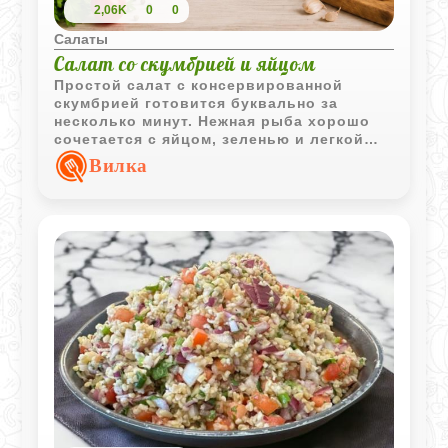
2,06K
0
0
Салаты
Салат со скумбрией и яйцом
Простой салат с консервированной
скумбрией готовится буквально за
несколько минут. Нежная рыба хорошо
сочетается с яйцом, зеленью и легкой
заправкой из сметаны и майонеза,
Вилка
поэтому салат получается одновременно
сытным и очень мягким по вкусу.