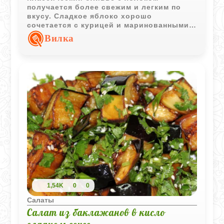
получается более свежим и легким по
вкусу. Сладкое яблоко хорошо
сочетается с курицей и маринованными
огурцами, делая привычный салат
Вилка
немного интереснее.
1,54K
0
0
Салаты
Салат из баклажанов в кисло