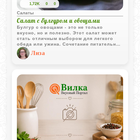
1,72K
0
0
Салаты
Салат с булгуром и овощами
Булгур с овощами - это не только
вкусно, но и полезно. Этот салат может
стать отличным выбором для легкого
обеда или ужина. Сочетание питательной
крупы со свежими овощами, делает его
Лиза
не только насыщенным, но и полезным. К
тому же, приготовление такого блюда не
займет много времени, что особенно
ценно после напряженного рабочего дня.