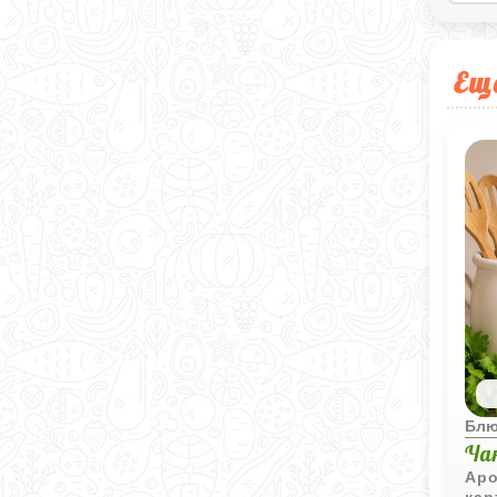
Ещ
Блю
Ча
Аро