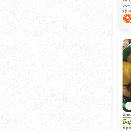
кар
соч
туш
ов
бул
Блю
Ба
Аро