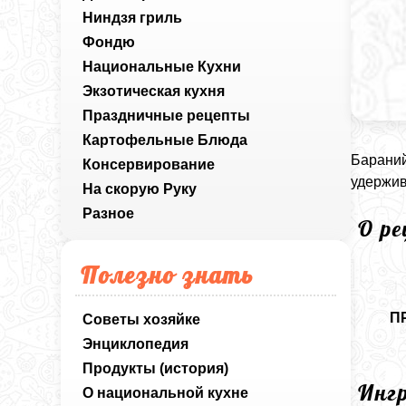
Ниндзя гриль
Фондю
Национальные Кухни
Экзотическая кухня
Праздничные рецепты
Картофельные Блюда
Бараний
Консервирование
удержив
На скорую Руку
Разное
О р
Полезно знать
П
Советы хозяйке
Энциклопедия
Продукты (история)
Инг
О национальной кухне