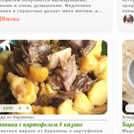
тофелем получаются насыщенными,
кото
ными и очень домашними. Медленное
прод
ение в горшочках делает мясо мягким, а
свеж
ощи пропитываются пряным мясным
соче
Вилка
ьоном и ароматом зелени.
подх
полу
лишн
2,07K
0
0
да из баранины
Блюд
ранина с картофелем в казане
Бар
матное жаркое из баранины с картофелем
Медл