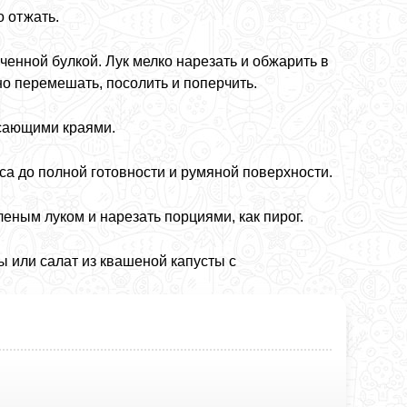
о отжать.
енной булкой. Лук мелко нарезать и обжарить в
но перемешать, посолить и поперчить.
исающими краями.
аса до полной готовности и румяной поверхности.
еным луком и нарезать порциями, как пирог.
 или салат из квашеной капусты с