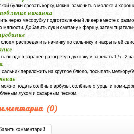
ской булки срезать корку, мякиш замочить в молоке и хорош
товление начинки
ить через мясорубку подготовленный ливер вместе с размоч
о мягкости. Добавить лук и сметану к фаршу, затем тщатель
рование
слоем распределить начинку по сальнику и накрыть её св
ание
ть блюдо в заранее разогретую духовку и запекать 1.5 - 2 ч
а
 сальник переложить на круглое блюдо, посыпать мелкорубл
нение
 можно подать солёные арбузы, солёные огурцы и помидоры
бленым луком и сахарным песком.
мментарии (
0
)
бавить комментарий