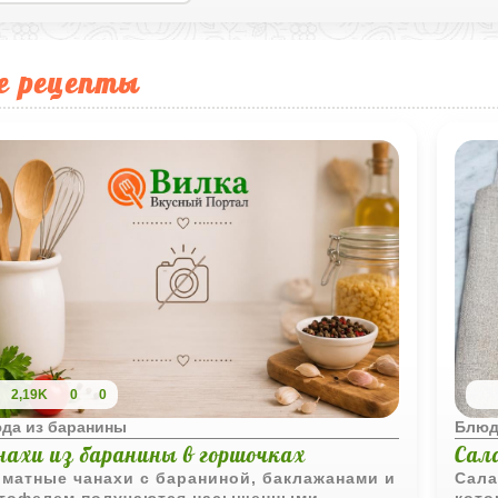
е рецепты
2,19K
0
0
да из баранины
Блюд
нахи из баранины в горшочках
Сал
матные чанахи с бараниной, баклажанами и
Сала