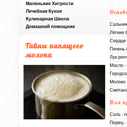
Маленькие Хитрости
Лечебная Кухня
Основ
Кулинарная Школа
Сальник
Домашний помощник
Лёгкие 
Сердце 
Тайны кипящего
Печень 
молока
Лук реп
Масло -
Городск
Молоко 
Сметана
Для п
Соль - п
Перец -