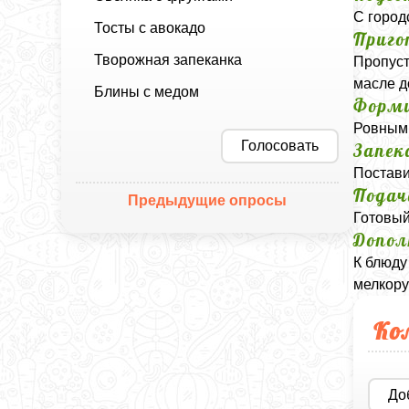
С город
Тосты с авокадо
Приго
Творожная запеканка
Пропуст
масле д
Блины с медом
Форми
Ровным 
Голосовать
Запек
Постави
Подач
Предыдущие опросы
Готовый
Допол
К блюду
мелкору
Ко
До