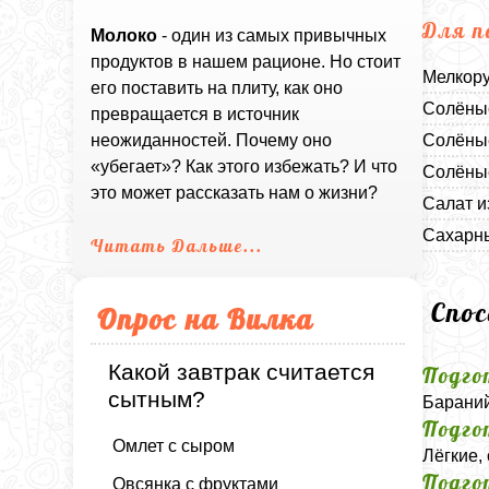
Для п
Молоко
- один из самых привычных
продуктов в нашем рационе. Но стоит
Мелкору
его поставить на плиту, как оно
Солёные
превращается в источник
Солёные
неожиданностей. Почему оно
«убегает»? Как этого избежать? И что
Солёны
это может рассказать нам о жизни?
Салат и
Сахарны
Читать Дальше...
Спо
Опрос на Вилка
Какой завтрак считается
Подго
сытным?
Бараний
Подго
Омлет с сыром
Лёгкие,
Подго
Овсянка с фруктами