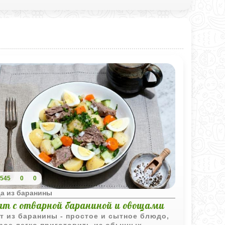
545
0
0
а из баранины
ат с отварной бараниной и овощами
т из баранины - простое и сытное блюдо,