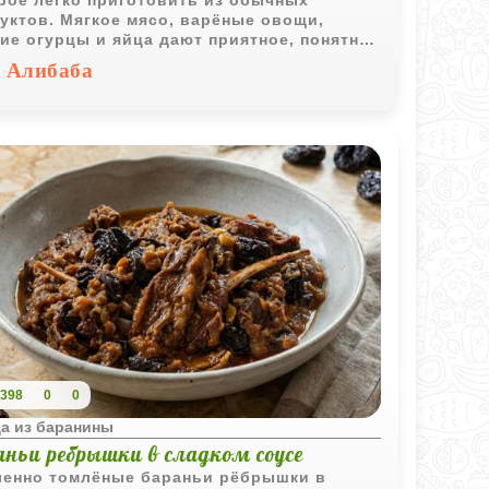
рое легко приготовить из обычных
уктов. Мягкое мясо, варёные овощи,
ие огурцы и яйца дают приятное, понятное
тание вкусов. Такой салат хорошо
Алибаба
одит для обычного семейного обеда:
чается вкусно, по‑домашнему и без
их сложностей.
398
0
0
а из баранины
аньи ребрышки в сладком соусе
енно томлёные бараньи рёбрышки в