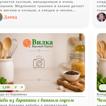
учается сытным, насыщенным и очень
слад
ашним. Медленное тушение в казане делает
соби
о мягким и сочным, а специи и чеснок
томи
дают блюду яркий восточный аромат.
до т
Давид
кост
пост
насы
глуб
гото
напо
вече
1,10K
0
0
да из баранины
Блюд
бабы из баранины с винным соусом
Чах
зел
ные барание кебабы с ароматными