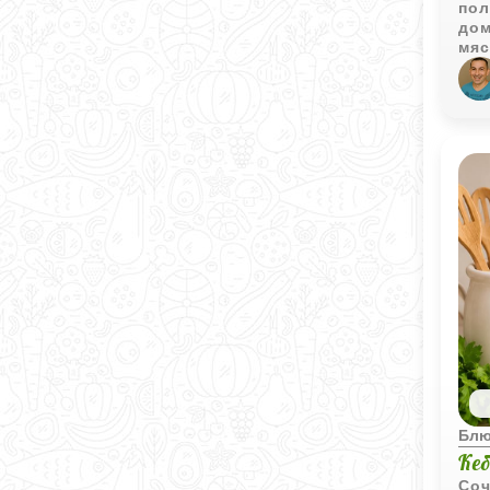
пол
дом
мяс
при
Блю
Ке
Соч