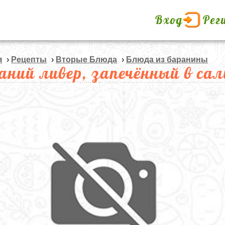
Вход
Рег
я
›
Рецепты
›
Вторые Блюда
›
Блюда из баранины
аний ливер, запечённый в сал