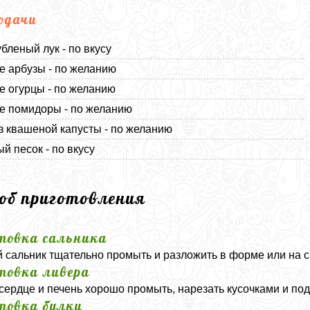
одачи
бленый лук - по вкусу
 арбузы - по желанию
 огурцы - по желанию
е помидоры - по желанию
з квашеной капусты - по желанию
й песок - по вкусу
соб приготовления
товка сальника
 сальник тщательно промыть и разложить в форме или на с
товка ливера
 сердце и печень хорошо промыть, нарезать кусочками и под
товка булки