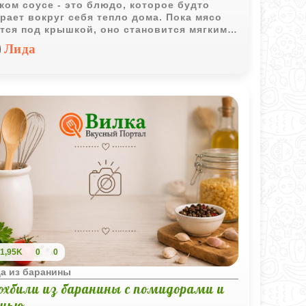
ком соусе - это блюдо, которое будто
рает вокруг себя тепло дома. Пока мясо
тся под крышкой, оно становится мягким
акой степени, что почти само сходит с
Лида
и. Лук, сухофрукты и коричневый сахар
епенно превращаются в густой,
щенный соус с лёгкой пряной сладостью и
оким ароматом. Такое блюдо хочется
вить для близких: оно создаёт настроение,
лняет кухню уютом и делает обычный
р немного особенным.
1,95K
0
0
а из баранины
охбили из баранины с помидорами и
енью