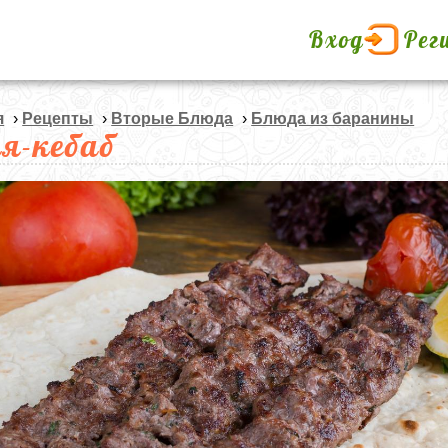
Вход
Рег
я
›
Рецепты
›
Вторые Блюда
›
Блюда из баранины
я-кебаб