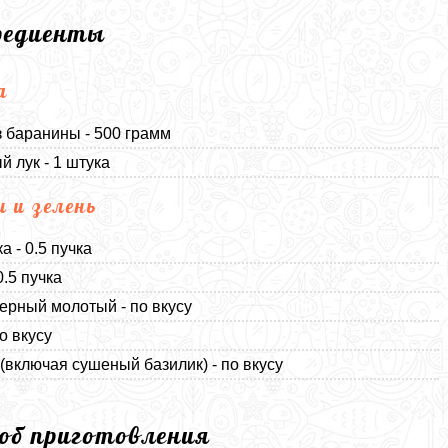
редиенты
а
 баранины - 500 грамм
й лук - 1 штука
и и зелень
а - 0.5 пучка
0.5 пучка
ерный молотый - по вкусу
о вкусу
(включая сушеный базилик) - по вкусу
соб приготовления