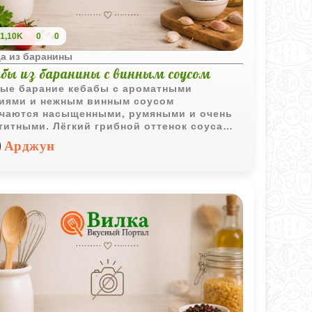
1,10K
0
0
а из баранины
абы из баранины с винным соусом
ые барание кебабы с ароматными
иями и нежным винным соусом
чаются насыщенными, румяными и очень
титными. Лёгкий грибной оттенок соуса
чно дополняет мясо и делает блюдо
Арджун
енно выразительным.