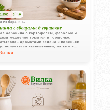
1,95K
0
0
а из баранины
анина с овощами в горшочке
ая баранина с картофелем, фасолью и
ами медленно томится в горшочке,
итываясь ароматами зелени и кореньев.
о получается насыщенным, мягким и
ь домашним.
Вилка