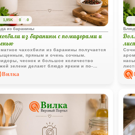
1,95K
0
0
да из баранины
Блюд
хохбили из баранины с помидорами и
Дол
ленью
лис
матное чахохбили из баранины получается
Сочн
ыщенным, пряным и очень сочным.
аром
идоры, чеснок и большое количество
насы
жей зелени делают блюдо ярким и по-
лист
тоящему домашним.
особ
Вилка