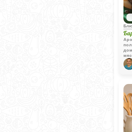
Блю
Ба
Аро
пол
дом
мяс
при