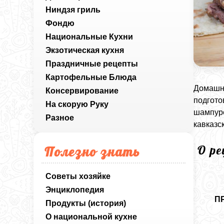
Ниндзя гриль
Фондю
Национальные Кухни
Экзотическая кухня
Праздничные рецепты
Картофельные Блюда
Домашни
Консервирование
подгото
На скорую Руку
шампуре
Разное
кавказс
О р
Полезно знать
Советы хозяйке
Энциклопедия
П
Продукты (история)
О национальной кухне