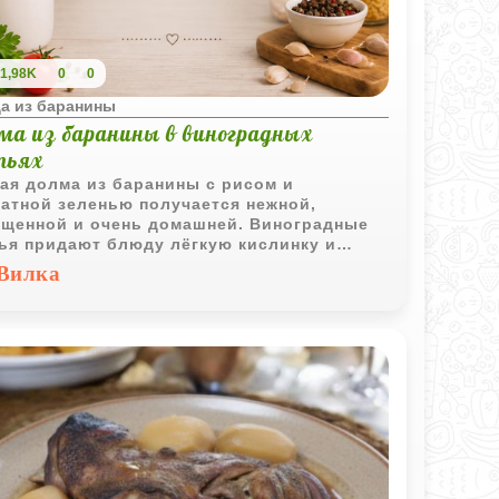
1,98K
0
0
а из баранины
ма из баранины в виноградных
тьях
ая долма из баранины с рисом и
атной зеленью получается нежной,
щенной и очень домашней. Виноградные
ья придают блюду лёгкую кислинку и
ый восточный аромат.
Вилка