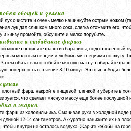
товка овощей и зелени
й лук очистите и очень мелко нашинкуйте острым ножом (та
ения лук дал слишком много сока, слегка отожмите его, ч
у и кинзу промойте, обсушите и мелко порубите.
ивание и отбивание фарша
кой миске соедините фарш из баранины, подготовленный лу
черным молотым перцем и любимыми специями по вкусу. Т
. Затем обязательно отбейте мясную массу: собирайте фарш 
чую поверхность в течение 8-10 минут. Это высвободит бело
ке.
ждение
 плотный фарш накройте пищевой пленкой и уберите в хол
зируется, что сделает мясную массу еще более послушной и
вка и жарка
те фарш из холодильника. Смачивая руки в холодной воде 
и длиной 12-14 сантиметров. Аккуратно нанижите их на пл
, чтобы внутри не осталось воздуха. Жарьте кебабы на гор