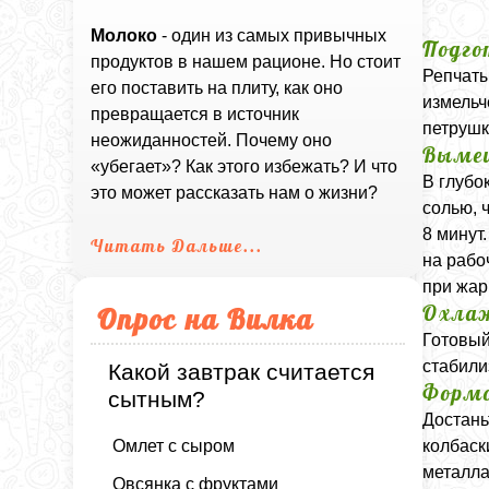
Молоко
- один из самых привычных
Подго
продуктов в нашем рационе. Но стоит
Репчаты
его поставить на плиту, как оно
измельч
превращается в источник
петрушк
неожиданностей. Почему оно
Вымеш
«убегает»? Как этого избежать? И что
В глубо
это может рассказать нам о жизни?
солью, 
8 минут
Читать Дальше...
на рабо
при жар
Охла
Опрос на Вилка
Готовый
стабили
Какой завтрак считается
Формо
сытным?
Достань
Омлет с сыром
колбаск
металла
Овсянка с фруктами