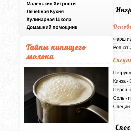
Маленькие Хитрости
Инг
Лечебная Кухня
Кулинарная Школа
Основ
Домашний помощник
Фарш из
Тайны кипящего
Репчаты
молока
Специ
Петрушк
Кинза - 
Перец ч
Соль - п
Специи 
Спо