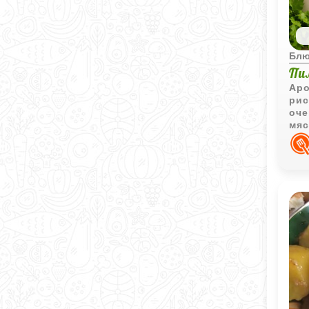
Блю
Пи
Аро
рис
оче
мяс
сок