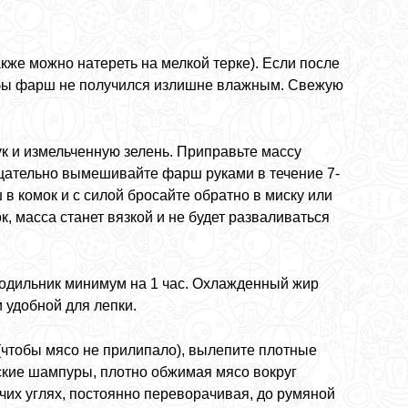
кже можно натереть на мелкой терке). Если после
тобы фарш не получился излишне влажным. Свежую
к и измельченную зелень. Приправьте массу
щательно вымешивайте фарш руками в течение 7-
в комок и с силой бросайте обратно в миску или
к, масса станет вязкой и не будет разваливаться
одильник минимум на 1 час. Охлажденный жир
 удобной для лепки.
(чтобы мясо не прилипало), вылепите плотные
оские шампуры, плотно обжимая мясо вокруг
ячих углях, постоянно переворачивая, до румяной