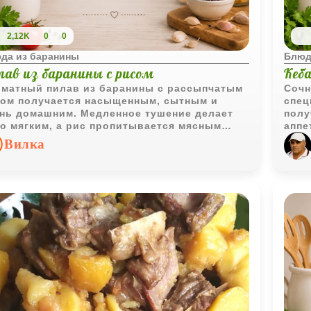
2,12K
0
0
да из баранины
Блюд
лав из баранины с рисом
Кеб
матный пилав из баранины с рассыпчатым
Сочн
ом получается насыщенным, сытным и
спец
нь домашним. Медленное тушение делает
полу
о мягким, а рис пропитывается мясным
аппе
ом и ароматом специй.
отли
Вилка
особ