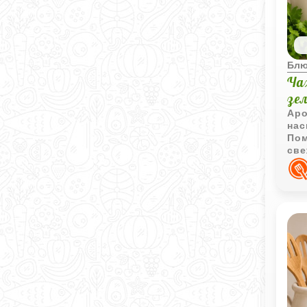
Блю
Ча
зе
Аро
нас
Пом
све
нас