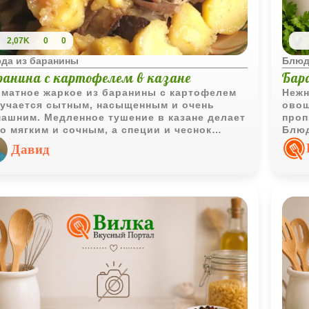
2,07K
0
0
да из баранины
Блюд
ранина с картофелем в казане
Бар
матное жаркое из баранины с картофелем
Нежн
учается сытным, насыщенным и очень
овощ
ашним. Медленное тушение в казане делает
проп
о мягким и сочным, а специи и чеснок
Блюд
дают блюду яркий восточный аромат.
очен
Давид