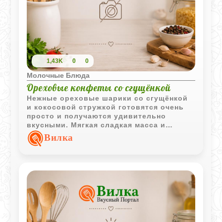
1,43K
0
0
Молочные Блюда
Ореховые конфеты со сгущёнкой
Нежные ореховые шарики со сгущёнкой
и кокосовой стружкой готовятся очень
просто и получаются удивительно
вкусными. Мягкая сладкая масса и
аромат орехов делают десерт особенно
Вилка
уютным и домашним.