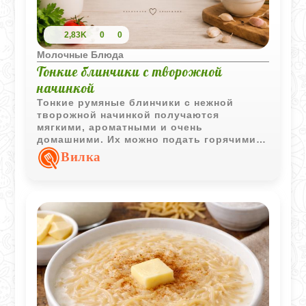
2,83K
0
0
Молочные Блюда
Тонкие блинчики с творожной
начинкой
Тонкие румяные блинчики с нежной
творожной начинкой получаются
мягкими, ароматными и очень
домашними. Их можно подать горячими
со сметаной и сахарной пудрой для
Вилка
уютного семейного чаепития.