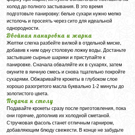
холод до полного застывания. В это время
подготовьте панировку: белые сухари нужно мелко
истолочь и просеять через сито для идеальной
однородности.
Двойная панировка и жарка
Желтки слегка разбейте вилкой в отдельной миске,
добавив к ним одну столовую ложку воды. Достаньте
застывшие сырные шарики и приступайте к
панировке. Сначала обваляйте их в сухарях, затем
окуните в яичную смесь и снова тщательно покройте
сухарями. Обжаривайте крокеты в глубоком слое
хорошо разогретого масла буквально 1-2 минуты до
золотистого цвета.
Подача к столу
Подавайте крокеты сразу после приготовления, пока
они горячие, дополнив их холодной сметаной.
Стручковая фасоль станет отличным гарниром,
добавляющим блюду свежести. В конце не забудьте