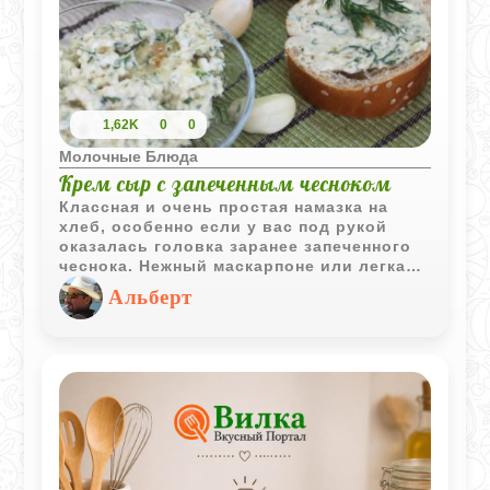
1,62K
0
0
Молочные Блюда
Крем сыр с запеченным чесноком
Классная и очень простая намазка на
хлеб, особенно если у вас под рукой
оказалась головка заранее запеченного
чеснока. Нежный маскарпоне или легкая
рикотта отлично сочетаются с его
Альберт
сладковатым, глубоким вкусом, а свежий
укроп добавляет приятную зеленую
нотку. Готовится все буквально за
несколько минут простым смешиванием.
Это идеальный вариант для быстрого
перекуса или неспешного завтрака,
главное - хорошенько подсушить хлеб до
хруста. Рецепт работает как отличная
база, так что сюда смело можно
добавлять любые ваши любимые