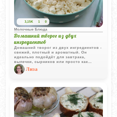
3,15K
1
0
Молочные Блюда
Домашний творог из двух
ингредиентов
Домашний творог из двух ингредиентов -
свежий, плотный и ароматный. Он
идеально подойдёт для завтрака,
выпечки, сырников или просто как
самостоятельное блюдо с ложечкой
Лиза
мёда, ягодами или орехами.
Натуральный вкус и нежная текстура
делают его универсальной основой для
множества рецептов.