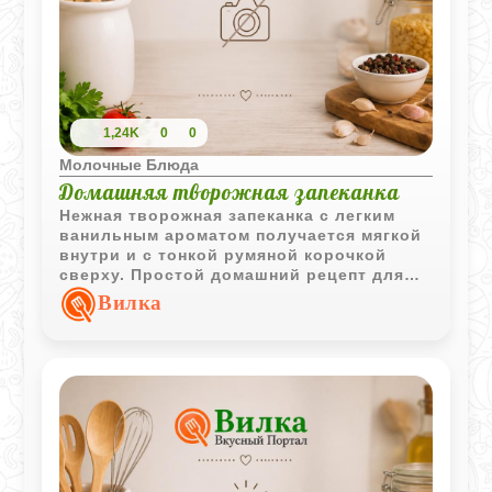
специи.
1,24K
0
0
Молочные Блюда
Домашняя творожная запеканка
Нежная творожная запеканка с легким
ванильным ароматом получается мягкой
внутри и с тонкой румяной корочкой
сверху. Простой домашний рецепт для
завтрака или уютного чаепития.
Вилка