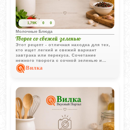
1,79K
0
0
Молочные Блюда
Творог со свежей зеленью
Этот рецепт - отличная находка для тех,
кто ищет легкий и свежий вариант
завтрака или перекуса. Сочетание
нежного творога с сочной зеленью и
прохладной сметаной получается очень
Вилка
гармоничным, а небольшое количество
сахара и соли только подчеркивает этот
вкус. Такое блюдо выглядит по-
весеннему ярко и аппетитно, особенно
если не полениться и протереть творог
через сито, чтобы его текстура стала по-
настоящему воздушной. Это простая
домашняя еда, которая дает много
энергии и при этом не оставляет чувства
тяжести.