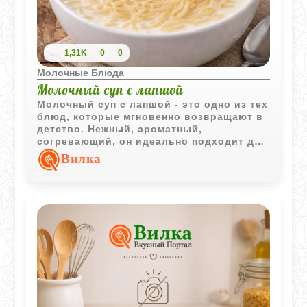
1,31K
0
0
Молочные Блюда
Молочный суп с лапшой
Молочный суп с лапшой - это одно из тех
блюд, которые мгновенно возвращают в
детство. Нежный, ароматный,
согревающий, он идеально подходит для
завтрака или лёгкого ужина. Его любят
Вилка
дети за мягкий вкус и сладковатые
нотки, а взрослые - за простоту
приготовления и уют, который он
создаёт. Это блюдо готовится всего из
нескольких доступных ингредиентов, но
при этом остаётся удивительно
насыщенным и домашним.