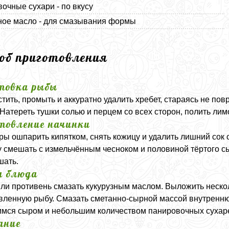
очные сухари - по вкусу
ное масло - для смазывания формы
соб приготовления
товка рыбы
стить, промыть и аккуратно удалить хребет, стараясь не по
 Натереть тушки солью и перцем со всех сторон, полить лим
товление начинки
ы ошпарить кипятком, снять кожицу и удалить лишний сок 
 смешать с измельчённым чесноком и половиной тёртого с
шать.
а блюда
ли противень смазать кукурузным маслом. Выложить нескол
вленную рыбу. Смазать сметанно-сырной массой внутренню
мся сыром и небольшим количеством панировочных сухаре
ание