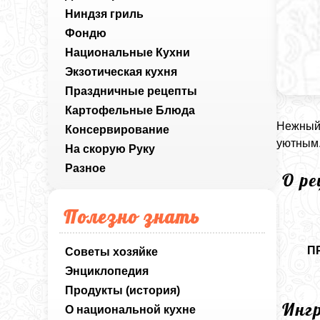
Ниндзя гриль
Фондю
Национальные Кухни
Экзотическая кухня
Праздничные рецепты
Картофельные Блюда
Нежный 
Консервирование
уютным.
На скорую Руку
Разное
О р
Полезно знать
П
Советы хозяйке
Энциклопедия
Продукты (история)
Инг
О национальной кухне