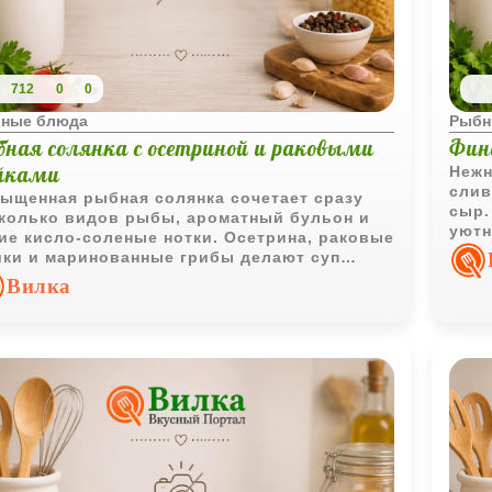
712
0
0
ные блюда
Рыбн
бная солянка с осетриной и раковыми
Финс
йками
Нежн
слив
ыщенная рыбная солянка сочетает сразу
сыр.
колько видов рыбы, ароматный бульон и
уютн
ие кисло-соленые нотки. Осетрина, раковые
подх
ки и маринованные грибы делают суп
бенно праздничным и выразительным по
Вилка
су.