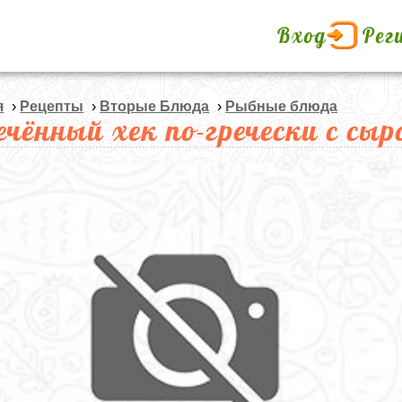
Вход
Рег
я
›
Рецепты
›
Вторые Блюда
›
Рыбные блюда
ечённый хек по-гречески с сы