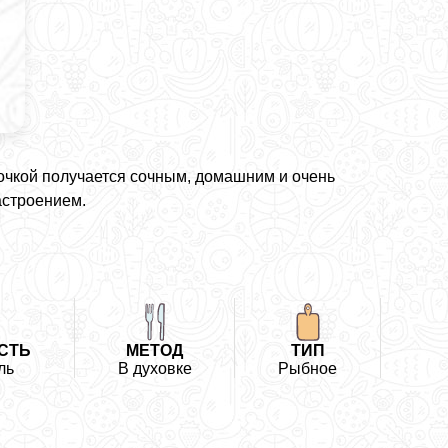
очкой получается сочным, домашним и очень
астроением.
СТЬ
МЕТОД
ТИП
ль
В духовке
Рыбное