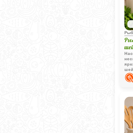
Рыб
Ры
ше
Нас
нес
ярк
шей
осо
вку