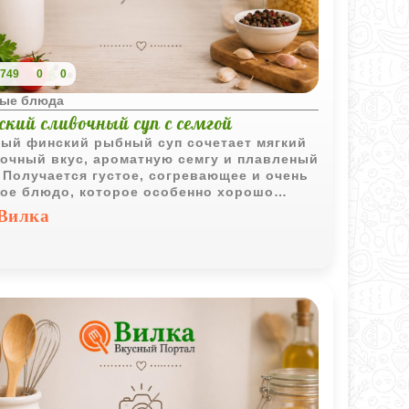
749
0
0
ые блюда
кий сливочный суп с семгой
ый финский рыбный суп сочетает мягкий
очный вкус, ароматную семгу и плавленый
 Получается густое, согревающее и очень
ое блюдо, которое особенно хорошо
одит для прохладной погоды.
Вилка