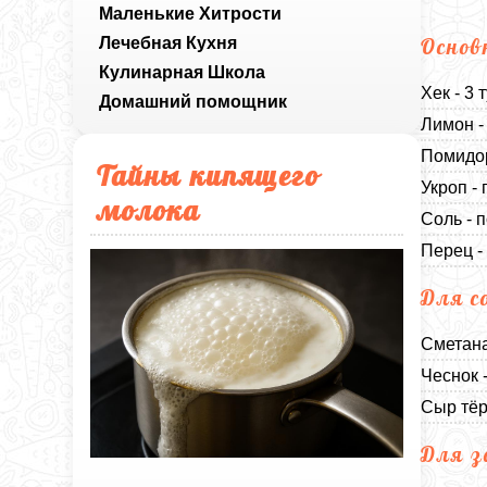
Маленькие Хитрости
Лечебная Кухня
Основ
Кулинарная Школа
Хек - 3 
Домашний помощник
Лимон -
Помидор
Тайны кипящего
Укроп - 
молока
Соль - п
Перец -
Для с
Сметана
Чеснок -
Сыр тёр
Для з