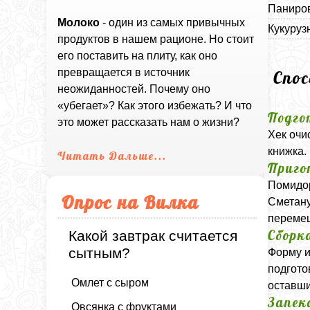
Паниров
Молоко
- один из самых привычных
Кукуруз
продуктов в нашем рационе. Но стоит
его поставить на плиту, как оно
превращается в источник
Спо
неожиданностей. Почему оно
«убегает»? Как этого избежать? И что
Подго
это может рассказать нам о жизни?
Хек очи
книжка.
Читать Дальше...
Приго
Помидор
Опрос на Вилка
Сметану
переме
Сборк
Какой завтрак считается
сытным?
Форму и
подгото
Омлет с сыром
оставши
Запек
Овсянка с фруктами