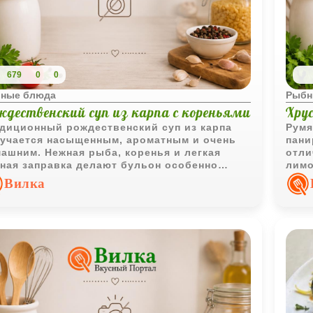
679
0
0
ные блюда
Рыбн
ждественский суп из карпа с кореньями
Хру
диционный рождественский суп из карпа
Румя
учается насыщенным, ароматным и очень
пани
ашним. Нежная рыба, коренья и легкая
отли
ная заправка делают бульон особенно
лимо
ким и согревающим.
Вилка