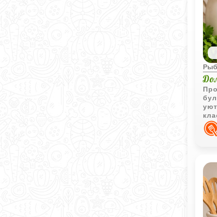
Рыб
До
Про
бул
уют
кла
све