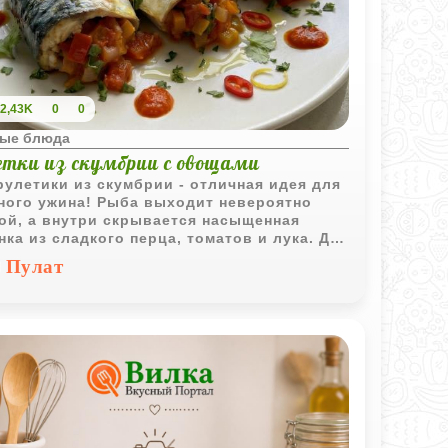
2,43K
0
0
ые блюда
етки из скумбрии с овощами
рулетики из скумбрии - отличная идея для
ного ужина! Рыба выходит невероятно
ой, а внутри скрывается насыщенная
нка из сладкого перца, томатов и лука. Для
ктной подачи можно украсить блюдо
Пулат
чками чили, добавить немного лимонной
ы и несколько капель любимого соуса.
рится как ресторанное блюдо, а готовится
ь просто. Обязательно попробуйте!