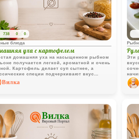
738
0
0
ные блюда
Рыбн
машняя уха с картофелем
Рул
стая домашняя уха на насыщенном рыбном
Эти 
ьоне получается легкой, ароматной и очень
вкус
ной. Картофель делает суп сытнее, а
сочн
ссические специи подчеркивают вкус
начи
жей рыбы.
эффе
Вилка
коле
цедр
Смот
очен