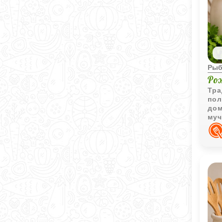
Рыб
Ро
Тра
пол
дом
муч
мяг