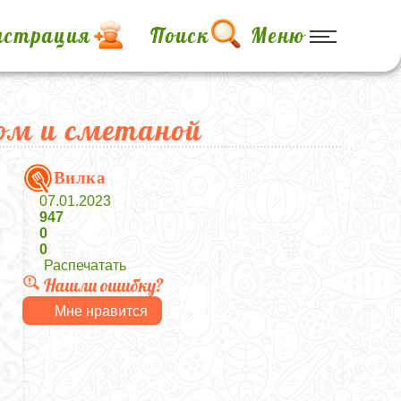
истрация
Поиск
Меню
ром и сметаной
Вилка
07.01.2023
947
0
0
Распечатать
Нашли ошибку?
Мне нравится