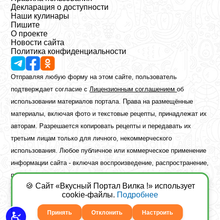
Декларация о доступности
Наши кулинары
Пишите
О проекте
Новости сайта
Политика конфиденциальности
Отправляя любую форму на этом сайте, пользователь
подтверждает согласие с
Лицензионным соглашением
об
использовании материалов портала. Права на размещённые
материалы, включая фото и текстовые рецепты, принадлежат их
авторам. Разрешается копировать рецепты и передавать их
третьим лицам только для личного, некоммерческого
использования. Любое публичное или коммерческое применение
информации сайта - включая воспроизведение, распространение,
публикацию или обработку - возможно лишь при наличии
🍪 Сайт «Вкусный Портал Вилка !» использует
предварительного письменного разрешения правообладателя.
cookie-файлы.
Подробнее
Copyright ©2026 Вкусный Портал Вилка
Сайт построен
freebrush.net
Принять
Отклонить
Настроить