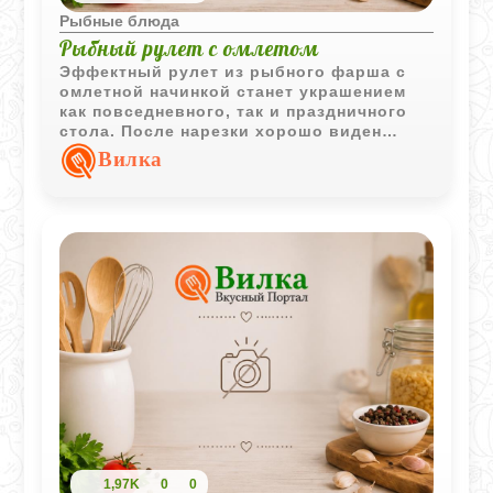
Рыбные блюда
Рыбный рулет с омлетом
Эффектный рулет из рыбного фарша с
омлетной начинкой станет украшением
как повседневного, так и праздничного
стола. После нарезки хорошо виден
красивый контрастный срез, а сочетание
Вилка
рыбы и омлета делает блюдо особенно
сытным.
1,97K
0
0