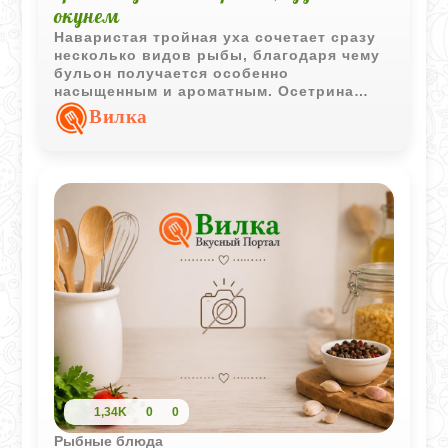
окунем
Наваристая тройная уха сочетает сразу
несколько видов рыбы, благодаря чему
бульон получается особенно
насыщенным и ароматным. Осетрина
добавляет благородный вкус, а судак и
Вилка
окунь делают суп по-настоящему
домашним и сытным.
1,34K
0
0
Рыбные блюда