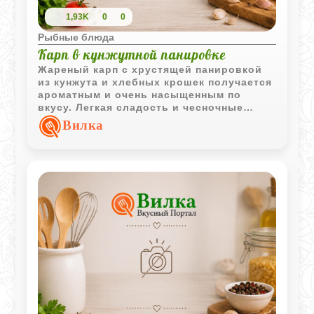
1,93K
0
0
Рыбные блюда
Карп в кунжутной панировке
Жареный карп с хрустящей панировкой
из кунжута и хлебных крошек получается
ароматным и очень насыщенным по
вкусу. Легкая сладость и чесночные
нотки делают корочку особенно
Вилка
аппетитной.