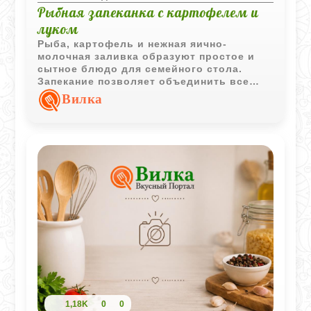
Рыбная запеканка с картофелем и
луком
Рыба, картофель и нежная яично-
молочная заливка образуют простое и
сытное блюдо для семейного стола.
Запекание позволяет объединить все
вкусы в одной форме и получить
Вилка
аппетитную золотистую корочку.
1,18K
0
0