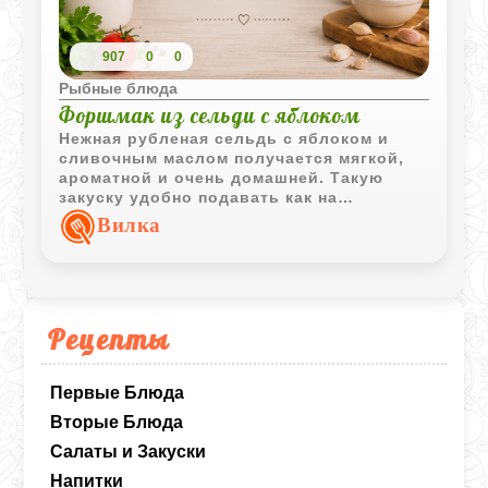
907
0
0
Рыбные блюда
Форшмак из сельди с яблоком
Нежная рубленая сельдь с яблоком и
сливочным маслом получается мягкой,
ароматной и очень домашней. Такую
закуску удобно подавать как на
хрустящем хлебе, так и в классической
Вилка
селедочнице.
Рецепты
Первые Блюда
Вторые Блюда
Салаты и Закуски
Напитки