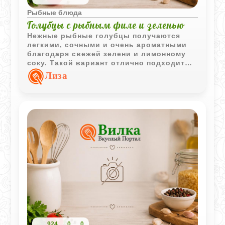
Рыбные блюда
Голубцы с рыбным филе и зеленью
Нежные рыбные голубцы получаются
легкими, сочными и очень ароматными
благодаря свежей зелени и лимонному
соку. Такой вариант отлично подходит
для тех, кто хочет попробовать
Лиза
необычное, но простое блюдо из рыбы.
924
0
0