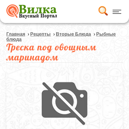
Главная
›
Рецепты
›
Вторые Блюда
›
Рыбные
блюда
Треска под овощным
маринадом