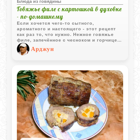
Блюда из говядины
Говяжье филе с картошкой в духовке
- по-домашнему
Если хочется чего-то сытного,
ароматного и настоящего - этот рецепт
как раз то, что нужно. Нежное говяжье
филе, запечённое с чесноком и горчицей,
плюс румяная картошка - всё просто, но
Арджун
очень вкусно.