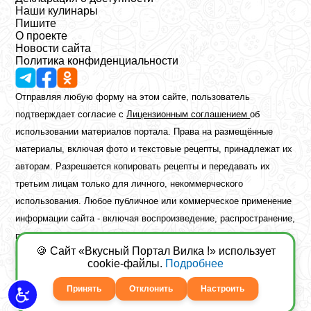
Наши кулинары
Пишите
О проекте
Новости сайта
Политика конфиденциальности
Отправляя любую форму на этом сайте, пользователь
подтверждает согласие с
Лицензионным соглашением
об
использовании материалов портала. Права на размещённые
материалы, включая фото и текстовые рецепты, принадлежат их
авторам. Разрешается копировать рецепты и передавать их
третьим лицам только для личного, некоммерческого
использования. Любое публичное или коммерческое применение
информации сайта - включая воспроизведение, распространение,
публикацию или обработку - возможно лишь при наличии
🍪 Сайт «Вкусный Портал Вилка !» использует
предварительного письменного разрешения правообладателя.
cookie-файлы.
Подробнее
Copyright ©2026 Вкусный Портал Вилка
Сайт построен
freebrush.net
Принять
Отклонить
Настроить