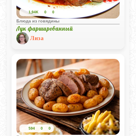
1,94K
0
0
Блюда из говядины
Лук фаршированный
Лиза
594
0
0