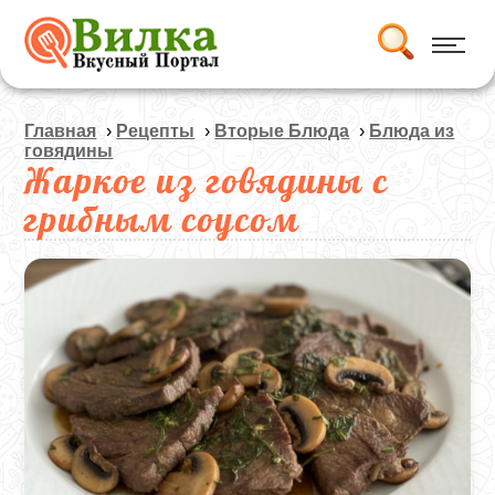
Главная
›
Рецепты
›
Вторые Блюда
›
Блюда из
говядины
Жаркое из говядины с
грибным соусом