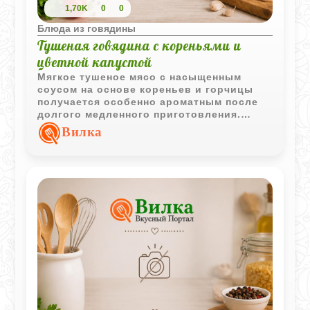
1,70K
0
0
Блюда из говядины
Тушеная говядина с кореньями и
цветной капустой
Мягкое тушеное мясо с насыщенным
соусом на основе кореньев и горчицы
получается особенно ароматным после
долгого медленного приготовления.
Цветная капуста с маслом и сухарями
Вилка
делает блюдо более домашним и
уютным.