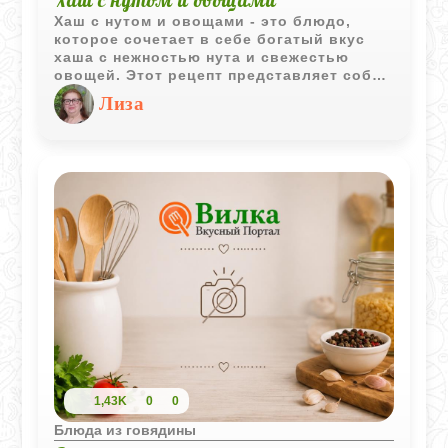
Хаш с нутом и овощами - это блюдо,
которое сочетает в себе богатый вкус
хаша с нежностью нута и свежестью
овощей. Этот рецепт представляет собой
идеальное сочетание питательных
Лиза
ингредиентов, создавая
сбалансированное и вкусное блюдо. Это
блюдо не только вкусное, но и полезное,
так как содержит много белка, клетчатки
и витаминов. Попробуйте приготовить
хаш с нутом и овощами, и вы получите
истинное удовольствие от этого
изысканного блюда.
1,43K
0
0
Блюда из говядины