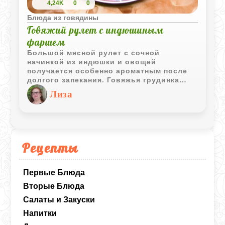
4,24K
0
0
Блюда из говядины
Говяжий рулет с индюшиным
фаршем
Большой мясной рулет с сочной
начинкой из индюшки и овощей
получается особенно ароматным после
долгого запекания. Говяжья грудинка
становится мягкой, а внутри сохраняется
Лиза
насыщенный мясной сок.
Рецепты
Первые Блюда
Вторые Блюда
Салаты и Закуски
Напитки