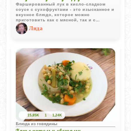
Фаршированный лук в кисло-сладком
соусе с сухофруктами - это изысканное и
вкусное блюдо, которое можно
приготовить как с мясной, так и с
вегетарианской начинкой. Соус
Лида
готовится на основе томатного соуса с
добавлением гранатового концентрата и
сушеных абрикосов, что придает ему
насыщенный кисло-сладкий вкус.
15,85K
1
1,24K
Блюда из говядины
Хаш с нутом и овощами