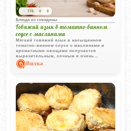
776
0
0
Блюда из говядины
Говяжий язык в томатно-винном
соусе с маслинами
Мягкий говяжий язык в насыщенном
томатно-винном соусе с маслинами и
ароматными овощами получается
выразительным, сочным и очень
праздничным. Такое блюдо хорошо
Вилка
подходит как для семейного ужина, так и
для подачи на торжественный стол.