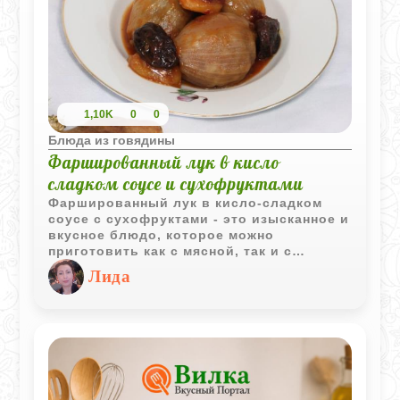
1,10K
0
0
Блюда из говядины
Фаршированный лук в кисло
сладком соусе и сухофруктами
Фаршированный лук в кисло-сладком
соусе с сухофруктами - это изысканное и
вкусное блюдо, которое можно
приготовить как с мясной, так и с
вегетарианской начинкой. Соус
Лида
готовится на основе томатного соуса с
добавлением гранатового концентрата и
сушеных абрикосов, что придает ему
насыщенный кисло-сладкий вкус.