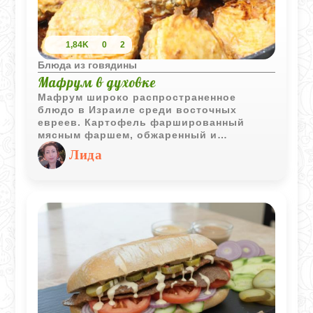
1,84K
0
2
Блюда из говядины
Мафрум в духовке
Мафрум широко распространенное
блюдо в Израиле среди восточных
евреев. Картофель фаршированный
мясным фаршем, обжаренный и
тушенный в томатном соусе получается
Лида
очень вкусным.