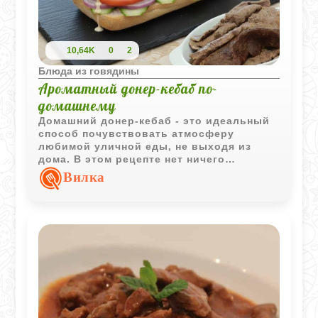
10,64K
0
2
Блюда из говядины
Ароматный донер-кебаб по-
домашнему
Домашний донер‑кебаб - это идеальный
способ почувствовать атмосферу
любимой уличной еды, не выходя из
дома. В этом рецепте нет ничего
лишнего: только ароматное мясо, свежие
Вилка
овощи, мягкая булочка и насыщенные
соусы. Такой донер получается гораздо
вкуснее покупного - вы точно знаете, что
внутри, регулируете специи и выбираете
именно те добавки, которые любите.
Главный секрет - правильно
подготовленная мясная основа. Фарш
взбивается до пастообразной
консистенции, смешивается с луком,
майонезом и специями, а затем