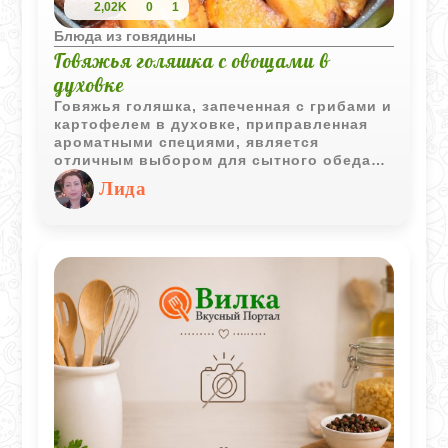
2,02K
0
1
Блюда из говядины
Говяжья голяшка с овощами в
духовке
Говяжья голяшка, запеченная с грибами и
картофелем в духовке, приправленная
ароматными специями, является
отличным выбором для сытного обеда
или ужина. Это блюдо не только вкусное,
Лида
но и ароматное, благодаря
использованию разнообразных специй,
которые подчеркивают и усиливают вкус
мяса и овощей.