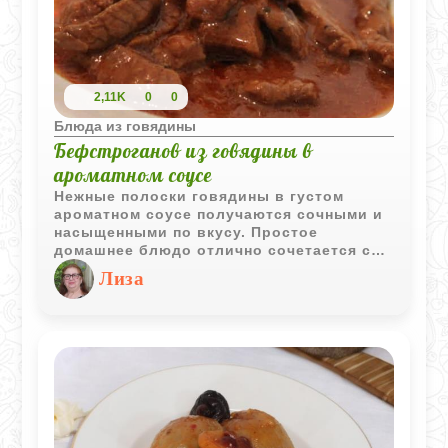
запекается тонким пластом. Благодаря
этому мясо получается нежным, сочным
и легко нарезается на тонкие ломтики,
как в классическом донере.
2,11K
0
0
Блюда из говядины
Бефстроганов из говядины в
ароматном соусе
Нежные полоски говядины в густом
ароматном соусе получаются сочными и
насыщенными по вкусу. Простое
домашнее блюдо отлично сочетается с
картофельным пюре, рисом или свежими
Лиза
овощами.