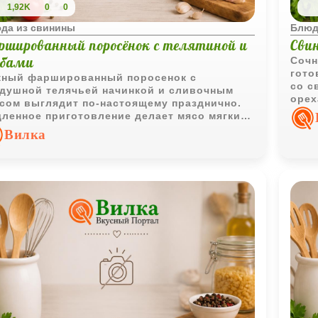
1,92K
0
0
да из свинины
Блюд
ршированный поросёнок с телятиной и
Свин
ибами
Сочн
гото
ный фаршированный поросенок с
со с
душной телячьей начинкой и сливочным
орех
сом выглядит по-настоящему празднично.
инте
ленное приготовление делает мясо мягким,
рибная начинка придает блюду насыщенный
Вилка
мат.