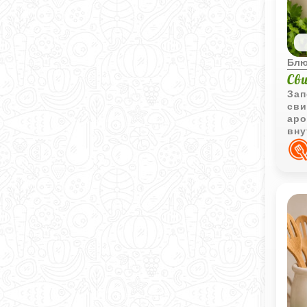
Блю
Св
Зап
сви
аро
вну
мяг