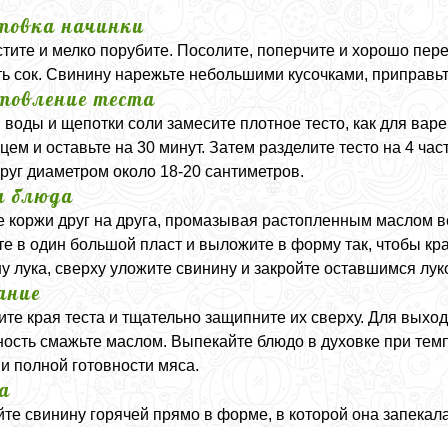
товка начинки
стите и мелко порубите. Посолите, поперчите и хорошо пер
ь сок. Свинину нарежьте небольшими кусочками, приправь
товление теста
, воды и щепотки соли замесите плотное тесто, как для вар
цем и оставьте на 30 минут. Затем разделите тесто на 4 ча
круг диаметром около 18-20 сантиметров.
а блюда
 коржи друг на друга, промазывая растопленным маслом вс
те в один большой пласт и выложите в форму так, чтобы кр
у лука, сверху уложите свинину и закройте оставшимся лук
ание
те края теста и тщательно защипните их сверху. Для выход
ость смажьте маслом. Выпекайте блюдо в духовке при темп
 и полной готовности мяса.
а
те свинину горячей прямо в форме, в которой она запекала