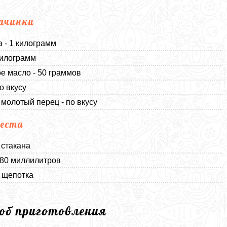
ачинки
 - 1 килограмм
 килограмм
е масло - 50 граммов
о вкусу
молотый перец - по вкусу
еста
 стакана
180 миллилитров
1 щепотка
соб приготовления