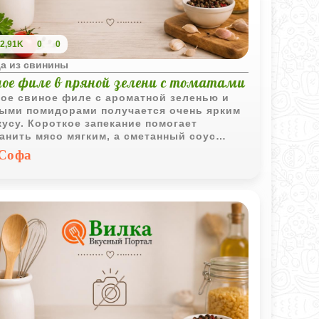
2,91K
0
0
а из свинины
ное филе в пряной зелени с томатами
ое свиное филе с ароматной зеленью и
ыми помидорами получается очень ярким
кусу. Короткое запекание помогает
анить мясо мягким, а сметанный соус
ет блюдо особенно домашним и уютным.
Софа