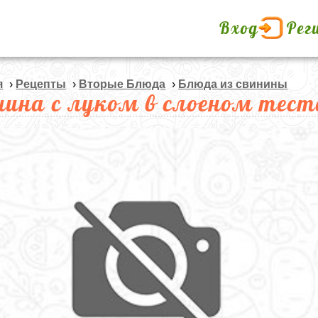
Вход
Рег
я
›
Рецепты
›
Вторые Блюда
›
Блюда из свинины
нина с луком в слоеном тест