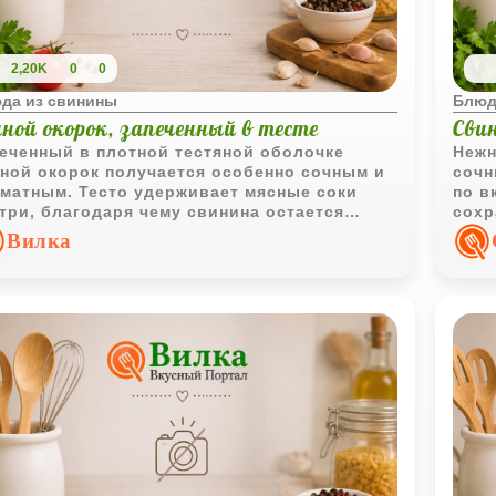
2,20K
0
0
да из свинины
Блюд
иной окорок, запеченный в тесте
Сви
еченный в плотной тестяной оболочке
Нежн
ной окорок получается особенно сочным и
сочн
матным. Тесто удерживает мясные соки
по в
три, благодаря чему свинина остается
сохр
кой даже после длительного запекания.
дела
Вилка