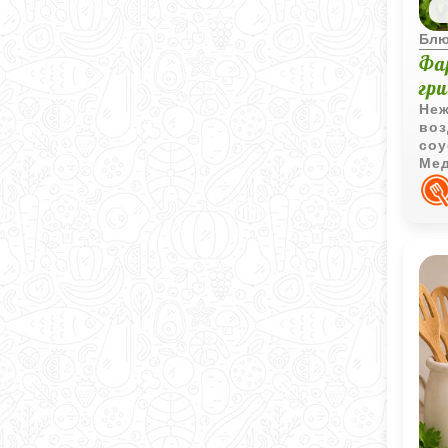
Блю
Фа
гр
Неж
воз
соу
Мед
а г
аро