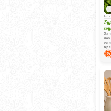
Блю
Ку
со
Зап
нач
сли
вре
аро
осо