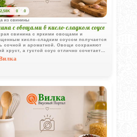
2,58K
0
0
а из свинины
ина с овощами в кисло-сладком соусе
рая свинина с яркими овощами и
щенным кисло-сладким соусом получается
ь сочной и ароматной. Овощи сохраняют
ий хруст, а густой соус отлично сочетается
рячим рисом.
Вилка