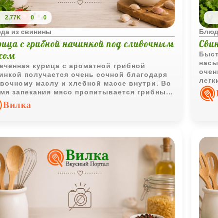
2,77K
0
0
да из свинины
Блюд
рица с грибной начинкой под сливочным
Свин
усом
Быст
насы
еченная курица с ароматной грибной
очен
инкой получается очень сочной благодаря
легк
вочному маслу и хлебной массе внутри. Во
с го
мя запекания мясо пропитывается грибным
матом, а густой соус делает блюдо
Вилка
бенно праздничным.