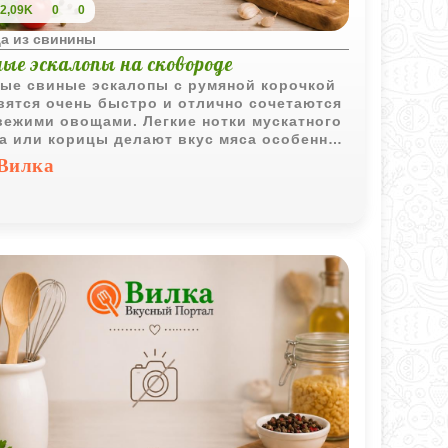
2,09K
0
0
а из свинины
ые эскалопы на сковороде
ые свиные эскалопы с румяной корочкой
вятся очень быстро и отлично сочетаются
вежими овощами. Легкие нотки мускатного
а или корицы делают вкус мяса особенно
ресным.
Вилка