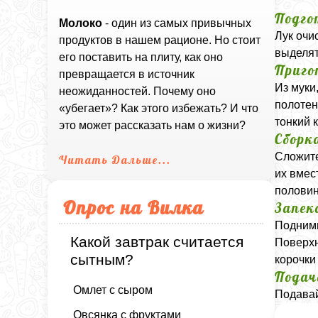
Подго
Молоко
- один из самых привычных
Лук очи
продуктов в нашем рационе. Но стоит
выделят
его поставить на плиту, как оно
Приго
превращается в источник
Из муки
неожиданностей. Почему оно
полотен
«убегает»? Как этого избежать? И что
тонкий 
это может рассказать нам о жизни?
Сборк
Сложите
Читать Дальше...
их вмес
половин
Опрос на Вилка
Запек
Подними
Какой завтрак считается
Поверхн
сытным?
корочки
Подач
Омлет с сыром
Подавай
Овсянка с фруктами