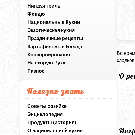
Ниндзя гриль
Фондю
Национальные Кухни
Экзотическая кухня
Праздничные рецепты
Картофельные Блюда
Во врем
Консервирование
сладков
На скорую Руку
Разное
О р
Полезно знать
Советы хозяйке
Энциклопедия
Продукты (история)
Инг
О национальной кухне