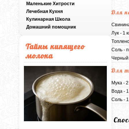
Маленькие Хитрости
Лечебная Кухня
Для н
Кулинарная Школа
Свинина
Домашний помощник
Лук - 1
Топлено
Тайны кипящего
Соль - п
молока
Черный 
Для т
Мука - 2
Вода - 
Соль - 
Спо