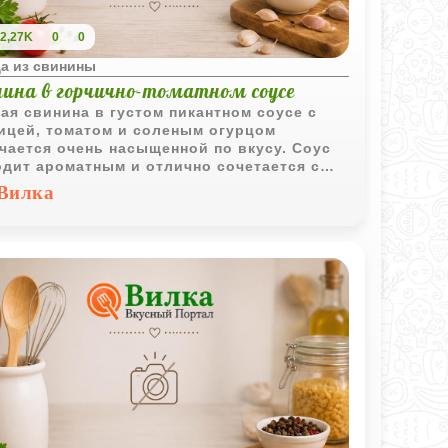
2,27K
0
0
а из свинины
нина в горчично-томатном соусе
ая свинина в густом пикантном соусе с
ицей, томатом и соленым огурцом
чается очень насыщенной по вкусу. Соус
дит ароматным и отлично сочетается с
чим картофелем.
Вилка