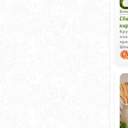
Блю
Сви
ка
Кру
осо
при
Шпи
кар
нас