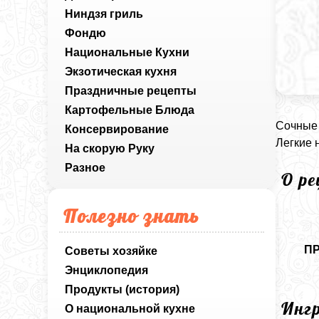
Ниндзя гриль
Фондю
Национальные Кухни
Экзотическая кухня
Праздничные рецепты
Картофельные Блюда
Сочные 
Консервирование
Легкие 
На скорую Руку
Разное
О р
Полезно знать
П
Советы хозяйке
Энциклопедия
Продукты (история)
Инг
О национальной кухне