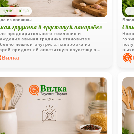
1,91K
0
0
да из свинины
Блюд
иная грудинка в хрустящей панировке
Сви
ле предварительного томления и
Нежн
аждения свиная грудинка становится
горч
бенно нежной внутри, а панировка из
полу
арей придает ей аппетитную хрустящую
выхо
очку. Блюдо получается сытным и очень
горя
Вилка
матным.