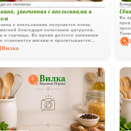
да из свинины
Блюд
инина, запеченная с апельсинами и
Сви
ном
Во в
прев
нина с апельсинами получается очень
проп
матной благодаря сочетанию цитрусов,
Тонк
а и горчицы. Во время долгого запекания
стан
о становится мягким и пропитывается
кими фруктовыми нотами.
Вилка