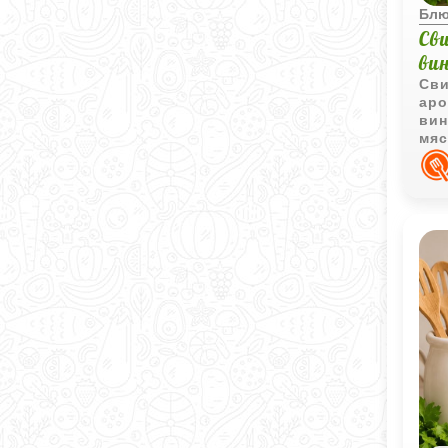
Блю
Св
ви
Сви
аро
вин
мяс
лег