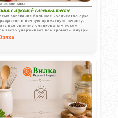
а из свинины
нина с луком в слоеном тесте
ремя запекания большое количество лука
ращается в сочную ароматную начинку,
итывая свинину сладковатым соком.
ое тесто удерживает все ароматы внутри и
овится румяным и хрустящим.
Вилка