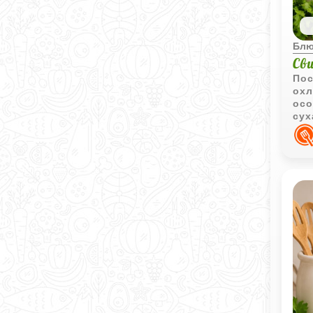
Блю
Св
Пос
охл
осо
сух
кор
аро