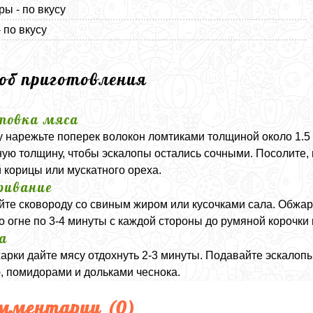
ы - по вкусу
 по вкусу
соб приготовления
товка мяса
 нарежьте поперек волокон ломтиками толщиной около 1.5 
ую толщину, чтобы эскалопы остались сочными. Посолите, 
 корицы или мускатного ореха.
ривание
йте сковороду со свиным жиром или кусочками сала. Обжа
о огне по 3-4 минуты с каждой стороны до румяной корочки 
а
арки дайте мясу отдохнуть 2-3 минуты. Подавайте эскало
, помидорами и дольками чеснока.
мментарии (
0
)