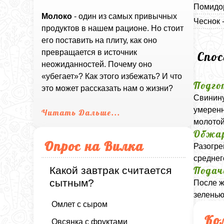
Помидор
Молоко
- один из самых привычных
Чеснок -
продуктов в нашем рационе. Но стоит
его поставить на плиту, как оно
превращается в источник
Спо
неожиданностей. Почему оно
«убегает»? Как этого избежать? И что
Подго
это может рассказать нам о жизни?
Свинину
умеренн
Читать Дальше...
молотой
Обжа
Опрос на Вилка
Разогре
среднег
Подач
Какой завтрак считается
сытным?
После ж
зеленью
Омлет с сыром
Ко
Овсянка с фруктами