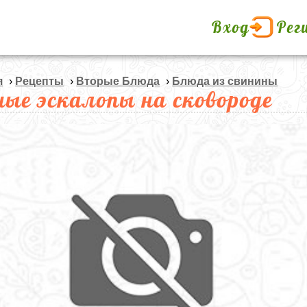
Вход
Рег
я
›
Рецепты
›
Вторые Блюда
›
Блюда из свинины
ные эскалопы на сковороде