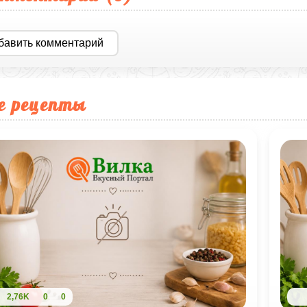
бавить комментарий
е рецепты
2,76K
0
0