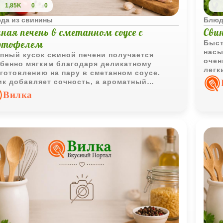
1,85K
0
0
да из свинины
Блюд
ная печень в сметанном соусе с
Свин
ртофелем
Быст
насы
пный кусок свиной печени получается
очен
бенно мягким благодаря деликатному
легк
готовлению на пару в сметанном соусе.
с го
к добавляет сочность, а ароматный
тофель с зеленью делает блюдо по-
Вилка
тоящему домашним.