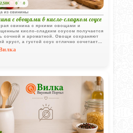
2,58K
0
0
а из свинины
ина с овощами в кисло-сладком соусе
рая свинина с яркими овощами и
щенным кисло-сладким соусом получается
ь сочной и ароматной. Овощи сохраняют
ий хруст, а густой соус отлично сочетается
рячим рисом.
Вилка