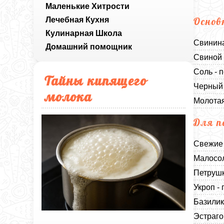
Маленькие Хитрости
Лечебная Кухня
Основ
Кулинарная Школа
Свинина
Домашний помощник
Свиной 
Соль - п
Тайны кипящего
Черный 
молока
Молотая
Для п
Свежие 
Малосол
Петрушк
Укроп - 
Базилик 
Эстрагон