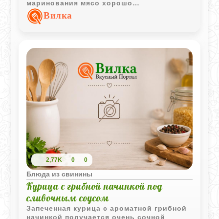
маринования мясо хорошо
пропитывается луковым соком, а жар на
Вилка
углях придает ему аппетитный дымный
аромат.
2,77K
0
0
Блюда из свинины
Курица с грибной начинкой под
сливочным соусом
Запеченная курица с ароматной грибной
начинкой получается очень сочной