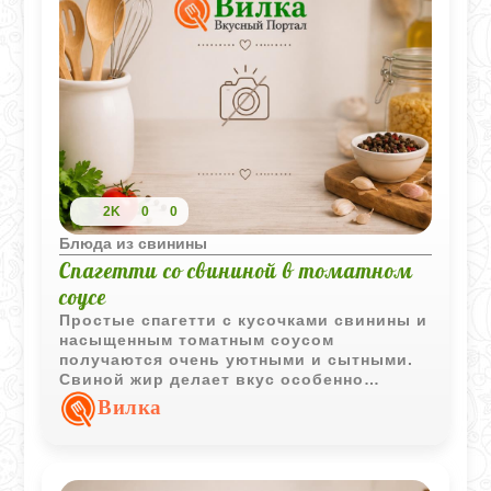
2K
0
0
Блюда из свинины
Спагетти со свининой в томатном
соусе
Простые спагетти с кусочками свинины и
насыщенным томатным соусом
получаются очень уютными и сытными.
Свиной жир делает вкус особенно
глубоким, а свежие помидоры добавляют
Вилка
легкую кислинку и сочность.