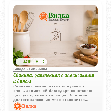
2,76K
0
0
Блюда из свинины
Свинина, запеченная с апельсинами
и вином
Свинина с апельсинами получается
очень ароматной благодаря сочетанию
цитрусов, вина и горчицы. Во время
долгого запекания мясо становится
мягким и пропитывается легкими
Вилка
фруктовыми нотами.