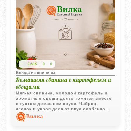
2,68K
0
0
Блюда из свинины
Домашняя свинина с картофелем и
овощами
Мягкая свинина, молодой картофель и
ароматные овощи долго томятся вместе
в густом домашнем соусе. Чабрец,
чеснок и укроп делают вкус особенно
насыщенным и уютным.
Вилка