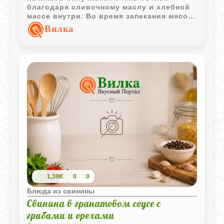
благодаря сливочному маслу и хлебной
массе внутри. Во время запекания мясо
пропитывается грибным ароматом, а
Вилка
густой соус делает блюдо особенно
праздничным.
1,39K
0
0
Блюда из свинины
Свинина в гранатовом соусе с
грибами и орехами