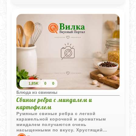
1,85K
0
0
Блюда из свинины
Свиные ребра с миндалем и
картофелем
Румяные свиные ребра с легкой
карамельной корочкой и ароматным
миндалем получаются очень
насыщенными по вкусу. Хрустящий
картофель отлично дополняет мясо и