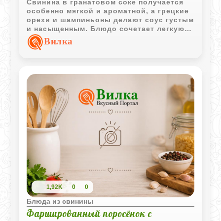
Свинина в гранатовом соке получается
особенно мягкой и ароматной, а грецкие
орехи и шампиньоны делают соус густым
и насыщенным. Блюдо сочетает легкую
фруктовую кислинку, пряности и
Вилка
глубокий мясной вкус.
1,92K
0
0
Блюда из свинины
Фаршированный поросёнок с