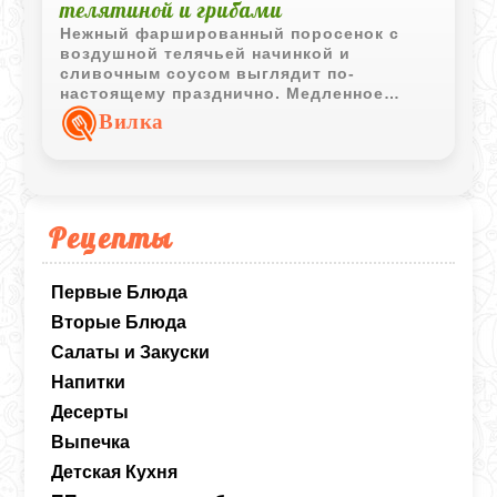
телятиной и грибами
Нежный фаршированный поросенок с
воздушной телячьей начинкой и
сливочным соусом выглядит по-
настоящему празднично. Медленное
приготовление делает мясо мягким, а
Вилка
грибная начинка придает блюду
насыщенный аромат.
Рецепты
Первые Блюда
Вторые Блюда
Салаты и Закуски
Напитки
Десерты
Выпечка
Детская Кухня