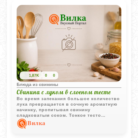
1,87K
0
0
Блюда из свинины
Свинина с луком в слоеном тесте
Во время запекания большое количество
лука превращается в сочную ароматную
начинку, пропитывая свинину
сладковатым соком. Тонкое тесто
удерживает все ароматы внутри и
Вилка
становится румяным и хрустящим.