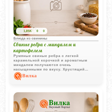
1,85K
0
0
Блюда из свинины
Свиные ребра с миндалем и
картофелем
Румяные свиные ребра с легкой
карамельной корочкой и ароматным
миндалем получаются очень
насыщенными по вкусу. Хрустящий
картофель отлично дополняет мясо и
Вилка
делает блюдо особенно аппетитным.