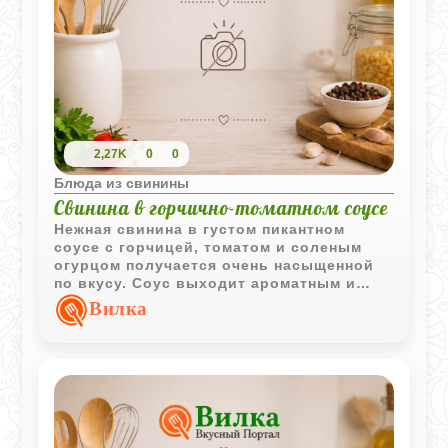
2,27K
0
0
Блюда из свинины
Свинина в горчично-томатном соусе
Нежная свинина в густом пикантном
соусе с горчицей, томатом и соленым
огурцом получается очень насыщенной
по вкусу. Соус выходит ароматным и
отлично сочетается с горячим
Вилка
картофелем.