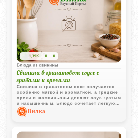
1,39K
0
0
Блюда из свинины
Свинина в гранатовом соусе с
грибами и орехами
Свинина в гранатовом соке получается
особенно мягкой и ароматной, а грецкие
орехи и шампиньоны делают соус густым
и насыщенным. Блюдо сочетает легкую
фруктовую кислинку, пряности и
Вилка
глубокий мясной вкус.