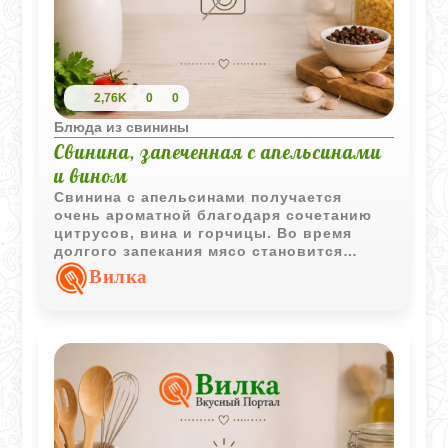
2,76K
0
0
Блюда из свинины
Свинина, запеченная с апельсинами
и вином
Свинина с апельсинами получается
очень ароматной благодаря сочетанию
цитрусов, вина и горчицы. Во время
долгого запекания мясо становится
мягким и пропитывается легкими
Вилка
фруктовыми нотами.