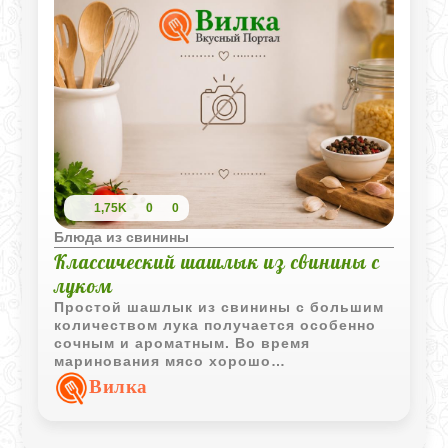
1,75K
0
0
Блюда из свинины
Классический шашлык из свинины с
луком
Простой шашлык из свинины с большим
количеством лука получается особенно
сочным и ароматным. Во время
маринования мясо хорошо
пропитывается луковым соком, а жар на
Вилка
углях придает ему аппетитный дымный
аромат.