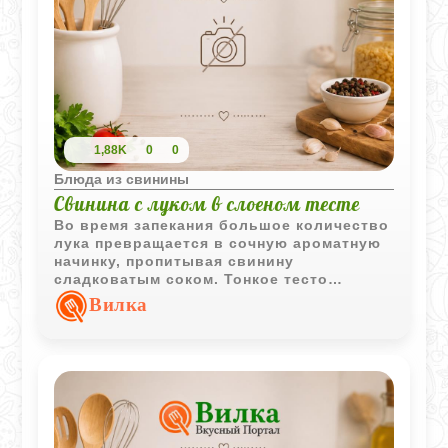
1,88K
0
0
Блюда из свинины
Свинина с луком в слоеном тесте
Во время запекания большое количество
лука превращается в сочную ароматную
начинку, пропитывая свинину
сладковатым соком. Тонкое тесто
удерживает все ароматы внутри и
Вилка
становится румяным и хрустящим.