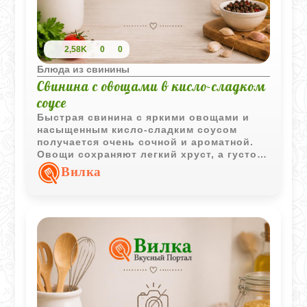
2,58K
0
0
Блюда из свинины
Свинина с овощами в кисло-сладком
соусе
Быстрая свинина с яркими овощами и
насыщенным кисло-сладким соусом
получается очень сочной и ароматной.
Овощи сохраняют легкий хруст, а густой
соус отлично сочетается с горячим
Вилка
рисом.