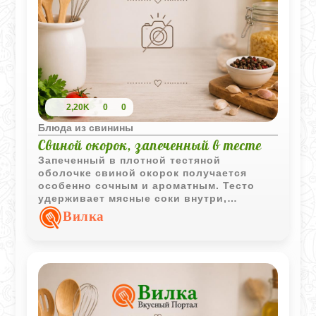
2,20K
0
0
Блюда из свинины
Свиной окорок, запеченный в тесте
Запеченный в плотной тестяной
оболочке свиной окорок получается
особенно сочным и ароматным. Тесто
удерживает мясные соки внутри,
благодаря чему свинина остается мягкой
Вилка
даже после длительного запекания.