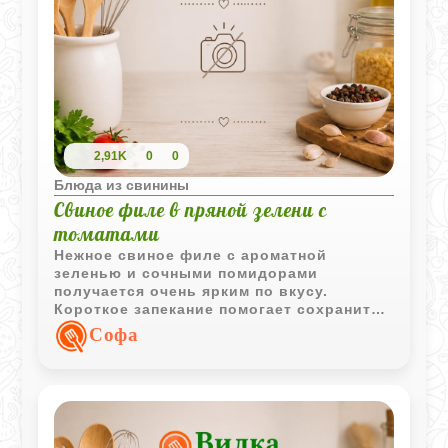
2,91K
0
0
Блюда из свинины
Свиное филе в пряной зелени с
томатами
Нежное свиное филе с ароматной
зеленью и сочными помидорами
получается очень ярким по вкусу.
Короткое запекание помогает сохранить
мясо мягким, а сметанный соус делает
Софа
блюдо особенно домашним и уютным.