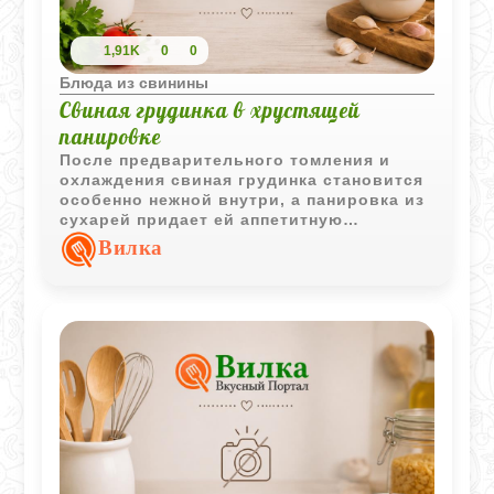
1,91K
0
0
Блюда из свинины
Свиная грудинка в хрустящей
панировке
После предварительного томления и
охлаждения свиная грудинка становится
особенно нежной внутри, а панировка из
сухарей придает ей аппетитную
хрустящую корочку. Блюдо получается
Вилка
сытным и очень ароматным.