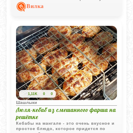
делают вкус особенно насыщенным и
Вилка
домашним.
1,11K
0
0
Шашлыки
Люля-кебаб из смешанного фарша на
решётке
Кебабы на мангале - это очень вкусное и
простое блюдо, которое придется по