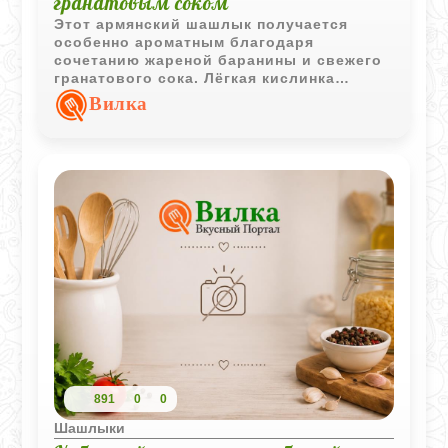
гранатовым соком
Этот армянский шашлык получается
особенно ароматным благодаря
сочетанию жареной баранины и свежего
гранатового сока. Лёгкая кислинка
граната подчёркивает вкус мяса, а зёрна
Вилка
граната делают подачу яркой и
праздничной.
891
0
0
Шашлыки