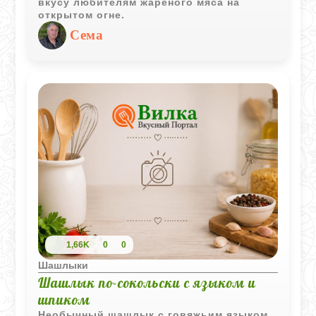
вкусу любителям жареного мяса на
открытом огне.
Сема
1,66K
0
0
Шашлыки
Шашлык по-сокольски с языком и
шпиком
Необычный шашлык с говяжьим языком