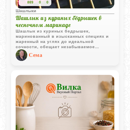
889
0
0
Шашлыки
Шашлык из куриных бёдрышек в
чесночном маринаде
Шашлык из куриных бедрышек,
маринованный в изысканных специях и
жаренный на углях до идеальной
сочности, обещает незабываемое
гастрономическое наслаждение.
Сема
Подаваемый к столу с ассортиментом
свежих овощей и изысканными соусами
на выбор, этот шашлык станет королем
вашего стола. Желаем вам приятного
аппетита и незабываемых вкусовых
ощущений!