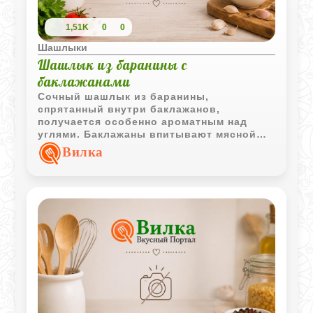
1,51K
0
0
Шашлыки
Шашлык из баранины с
баклажанами
Сочный шашлык из баранины,
спрятанный внутри баклажанов,
получается особенно ароматным над
углями. Баклажаны впитывают мясной
сок и дымный аромат, а сама подача
Вилка
выглядит необычно и очень по-
грузински.