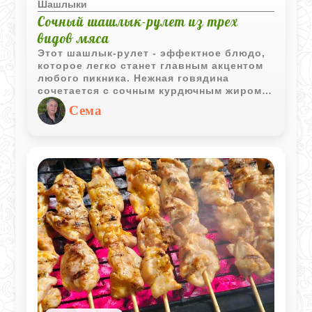
Шашлыки
Сочный шашлык-рулет из трех
видов мяса
Этот шашлык-рулет - эффектное блюдо,
которое легко станет главным акцентом
любого пикника. Нежная говядина
сочетается с сочным курдючным жиром и
ароматным фаршем из трёх видов мяса,
Сема
создавая насыщенный и
сбалансированный вкус. Это интересная
альтернатива классическому шашлыку,
которая не только радует вкусом, но и
привлекает внимание необычной подачей
на шампурах.