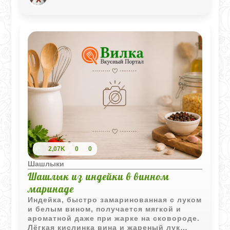
чеснок и немного лимонного сока. Мясо
получается невероятно нежным, с тем
самым потрясающим ароматом дымка.
Если собираетесь на природу,
обязательно попробуйте приготовить
баранину именно так. Главное правило -
не торопиться и дать мясу как следует
промариноваться, тогда результат
превзойдет все ожидания.
2,07K
0
0
Шашлыки
Шашлык из индейки в винном
маринаде
Индейка, быстро замаринованная с луком
и белым вином, получается мягкой и
ароматной даже при жарке на сковороде.
Лёгкая кислинка вина и жареный лук