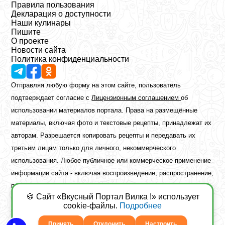
Правила пользования
Декларация о доступности
Наши кулинары
Пишите
О проекте
Новости сайта
Политика конфиденциальности
Отправляя любую форму на этом сайте, пользователь
подтверждает согласие с
Лицензионным соглашением
об
использовании материалов портала. Права на размещённые
материалы, включая фото и текстовые рецепты, принадлежат их
авторам. Разрешается копировать рецепты и передавать их
третьим лицам только для личного, некоммерческого
использования. Любое публичное или коммерческое применение
информации сайта - включая воспроизведение, распространение,
публикацию или обработку - возможно лишь при наличии
🍪 Сайт «Вкусный Портал Вилка !» использует
предварительного письменного разрешения правообладателя.
cookie-файлы.
Подробнее
Copyright ©2026 Вкусный Портал Вилка
Сайт построен
freebrush.net
Принять
Отклонить
Настроить