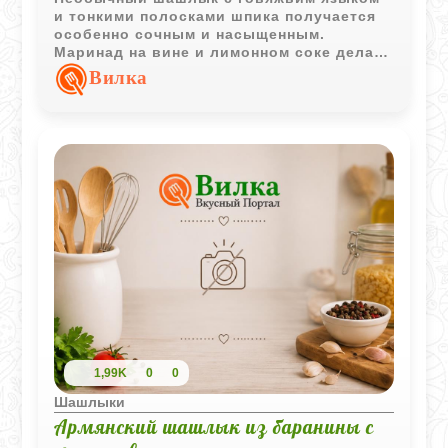
и тонкими полосками шпика получается
особенно сочным и насыщенным.
Маринад на вине и лимонном соке делает
мясо мягче, а жар на углях придаёт
Вилка
блюду выразительный аромат дымка.
1,99K
0
0
Шашлыки
Армянский шашлык из баранины с