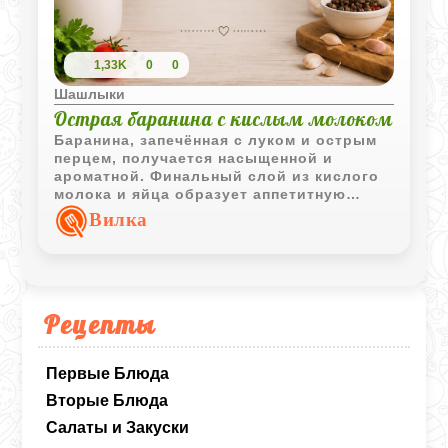
1,33K
0
0
Шашлыки
Острая баранина с кислым молоком
Баранина, запечённая с луком и острым
перцем, получается насыщенной и
ароматной. Финальный слой из кислого
молока и яйца образует аппетитную
румяную корочку и делает вкус блюда
Вилка
более мягким и сбалансированным.
Рецепты
Первые Блюда
Вторые Блюда
Салаты и Закуски