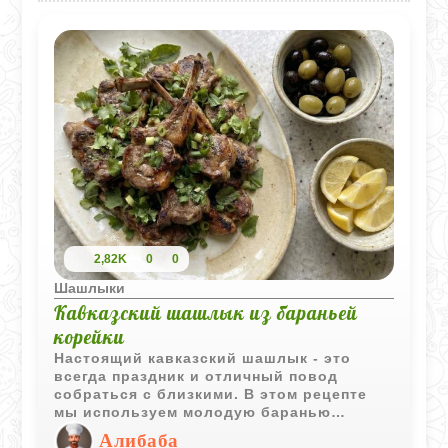
2,82K
0
0
Шашлыки
Кавказский шашлык из бараньей
корейки
Настоящий кавказский шашлык - это
всегда праздник и отличный повод
собраться с близкими. В этом рецепте
мы используем молодую баранью
корейку, а маринад берем самый простой
Алибаба
и проверенный временем: много лука,