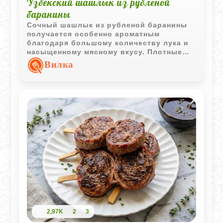
Узбекский шашлык из рубленой
баранины
Сочный шашлык из рубленой баранины
получается особенно ароматным
благодаря большому количеству лука и
насыщенному мясному вкусу. Плотные
мясные колбаски хорошо держатся на
Вилка
шампурах и приобретают аппетитную
румяную корочку во время жарки.
2,97K
2
3