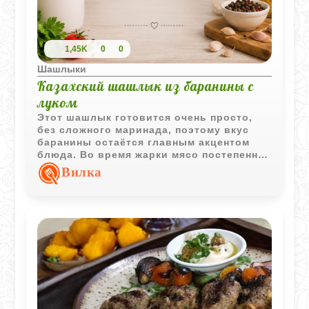
1,45K
0
0
Шашлыки
Казахский шашлык из баранины с
луком
Этот шашлык готовится очень просто,
без сложного маринада, поэтому вкус
баранины остаётся главным акцентом
блюда. Во время жарки мясо постепенно
покрывается румяной корочкой и
Вилка
сохраняет сочность благодаря
регулярному поливанию солевым
раствором.