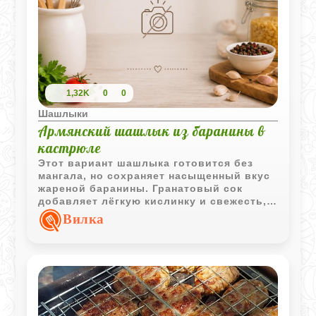
1,32K
0
0
Шашлыки
Армянский шашлык из баранины в
кастрюле
Этот вариант шашлыка готовится без
мангала, но сохраняет насыщенный вкус
жареной баранины. Гранатовый сок
добавляет лёгкую кислинку и свежесть, а
лук делает блюдо особенно ароматным и
Вилка
сочным.