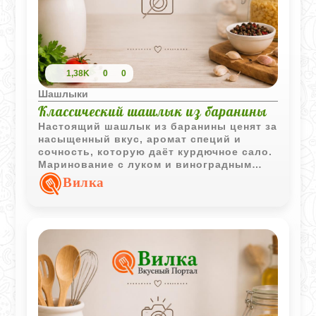
1,38K
0
0
Шашлыки
Классический шашлык из баранины
Настоящий шашлык из баранины ценят за
насыщенный вкус, аромат специй и
сочность, которую даёт курдючное сало.
Маринование с луком и виноградным
уксусом делает мясо мягче, а жар на
Вилка
углях создаёт ту самую аппетитную
корочку с дымным ароматом.