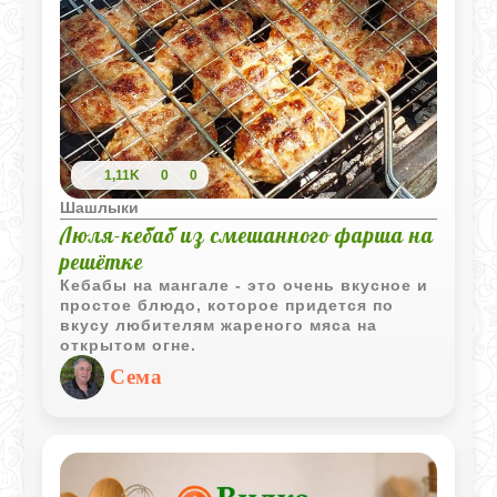
1,11K
0
0
Шашлыки
Люля-кебаб из смешанного фарша на
решётке
Кебабы на мангале - это очень вкусное и
простое блюдо, которое придется по
вкусу любителям жареного мяса на
открытом огне.
Сема