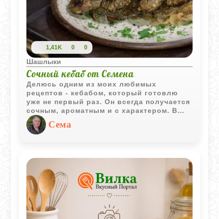
1,41K
0
0
Шашлыки
Сочный кебаб от Семена
Делюсь одним из моих любимых
рецептов - кебабом, который готовлю
уже не первый раз. Он всегда получается
сочным, ароматным и с характером. В
нём всё, что я люблю: два вида мяса,
Сема
немного специй, зелень и кедровые
орешки для текстуры. Готовится просто,
а на вкус - как будто в хорошем
ресторане, только дома и с душой.
Особенно классно жарить его на мангале,
но и на гриль-сковороде выходит
отлично. Если хотите порадовать себя
или удивить гостей - очень советую
попробовать!