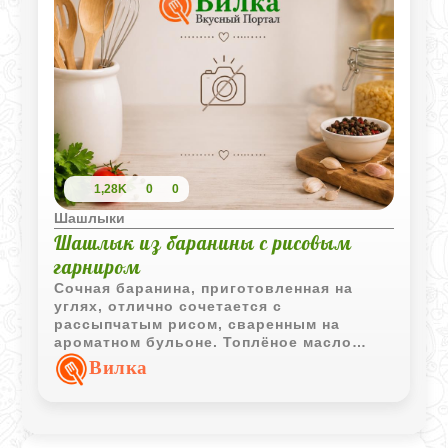
1,28K
0
0
Шашлыки
Шашлык из баранины с рисовым
гарниром
Сочная баранина, приготовленная на
углях, отлично сочетается с
рассыпчатым рисом, сваренным на
ароматном бульоне. Топлёное масло
делает шашлык ещё насыщеннее, а
Вилка
свежий лук и лимон добавляют блюду
яркость и свежесть.