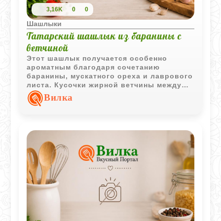
3,16K
0
0
Шашлыки
Татарский шашлык из баранины с
ветчиной
Этот шашлык получается особенно
ароматным благодаря сочетанию
баранины, мускатного ореха и лаврового
листа. Кусочки жирной ветчины между
мясом делают шашлык сочнее и
Вилка
добавляют насыщенный вкус во время
жарки на углях.