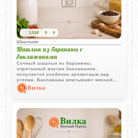
1,51K
0
0
Шашлыки
Шашлык из баранины с
баклажанами
Сочный шашлык из баранины,
спрятанный внутри баклажанов,
получается особенно ароматным над
углями. Баклажаны впитывают мясной
сок и дымный аромат, а сама подача
Вилка
выглядит необычно и очень по-
грузински.