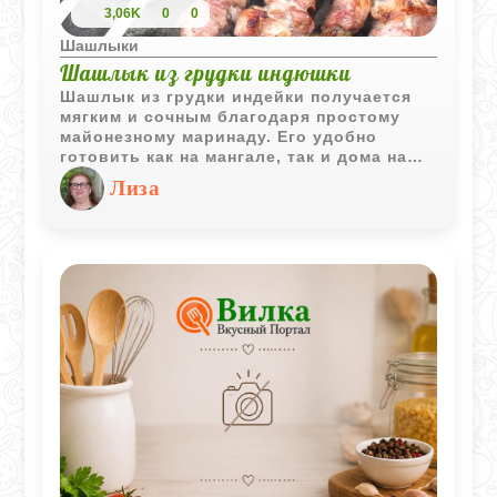
3,06K
0
0
Шашлыки
Шашлык из грудки индюшки
Шашлык из грудки индейки получается
мягким и сочным благодаря простому
майонезному маринаду. Его удобно
готовить как на мангале, так и дома на
рифлёной сковороде, а лёгкое мясо
Лиза
отлично сочетается со свежими
овощами.