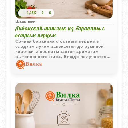
1,35K
0
0
Шашлыки
Ливанский шашлык из баранины с
острым перцем
Сочная баранина с острым перцем и
сладким луком запекается до румяной
корочки и пропитывается ароматом
вытопленного жира. Блюдо получается
насыщенным, пряным и отлично
Вилка
сочетается со свежими помидорами и
зелёным луком.