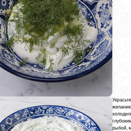
Украсьт
желанию
холодиль
глубоки
рыбой, 