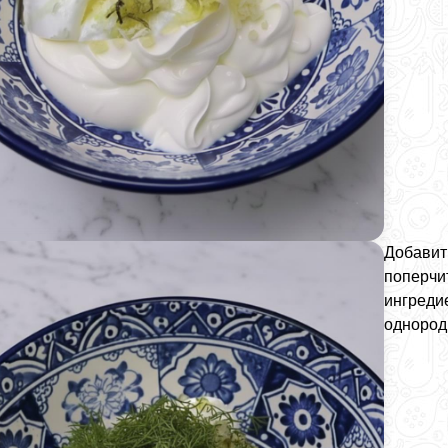
Добавит
поперчит
ингреди
однород