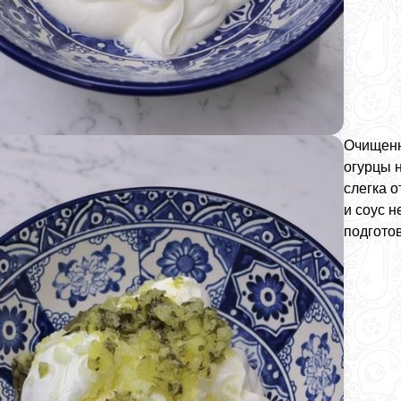
Очищенн
огурцы 
слегка 
и соус 
подгото