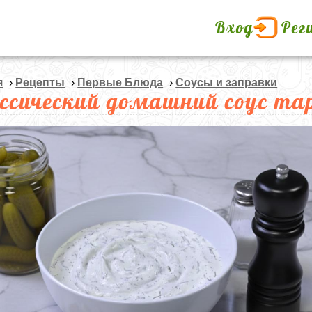
Вход
Рег
я
›
Рецепты
›
Первые Блюда
›
Соусы и заправки
ссический домашний соус т