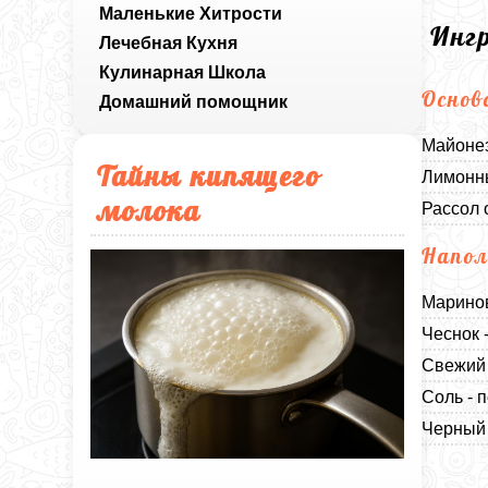
Маленькие Хитрости
Инг
Лечебная Кухня
Кулинарная Школа
Основ
Домашний помощник
Майонез
Тайны кипящего
Лимонны
молока
Рассол 
Напол
Маринов
Чеснок -
Свежий 
Соль - п
Черный 