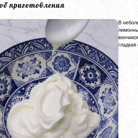
соб приготовления
В небол
лимонны
венчико
гладкая 