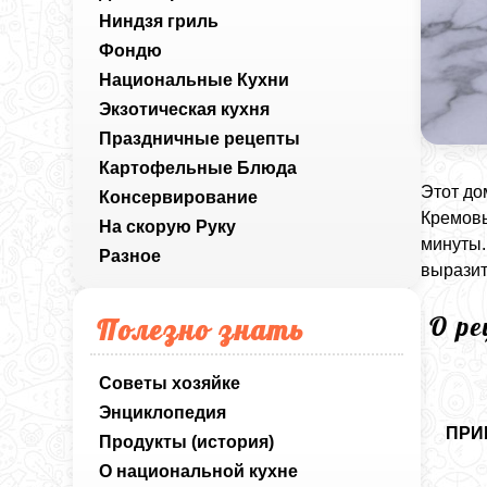
Ниндзя гриль
Фондю
Национальные Кухни
Экзотическая кухня
Праздничные рецепты
Картофельные Блюда
Этот до
Консервирование
Кремовы
На скорую Руку
минуты.
Разное
выразит
О р
Полезно знать
Советы хозяйке
Энциклопедия
ПРИ
Продукты (история)
О национальной кухне