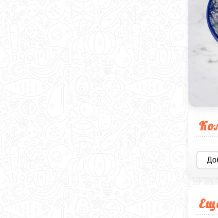
Ко
До
Ещ