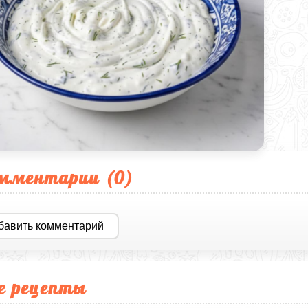
мментарии (
0
)
бавить комментарий
е рецепты