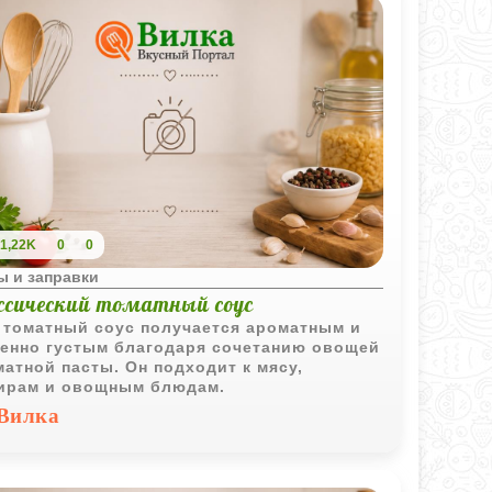
1,22K
0
0
ы и заправки
ссический томатный соус
 томатный соус получается ароматным и
енно густым благодаря сочетанию овощей
матной пасты. Он подходит к мясу,
ирам и овощным блюдам.
Вилка