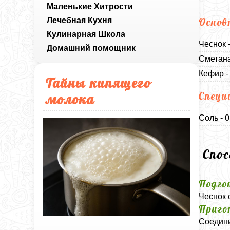
Маленькие Хитрости
Лечебная Кухня
Основ
Кулинарная Школа
Чеснок -
Домашний помощник
Сметана
Кефир -
Тайны кипящего
Специ
молока
Соль - 
Спо
Подго
Чеснок 
Приго
Соедини