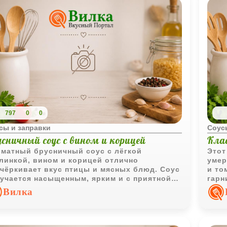
797
0
0
сы и заправки
Соус
усничный соус с вином и корицей
Кла
матный брусничный соус с лёгкой
Этот
линкой, вином и корицей отлично
умер
чёркивает вкус птицы и мясных блюд. Соус
и то
учается насыщенным, ярким и с приятной
гарн
дной текстурой.
Вилка