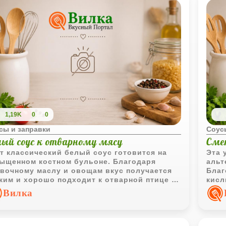
1,19K
0
0
сы и заправки
Соус
лый соус к отварному мясу
Сме
т классический белый соус готовится на
Эта 
ыщенном костном бульоне. Благодаря
альт
вочному маслу и овощам вкус получается
Благ
ким и хорошо подходит к отварной птице и
кисл
ятине.
саха
Вилка
свеж
из к
сбал
гото