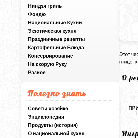
Ниндзя гриль
Фондю
Национальные Кухни
Экзотическая кухня
Праздничные рецепты
Картофельные Блюда
Этот че
Консервирование
птице, 
На скорую Руку
Разное
О р
Полезно знать
ПР
Советы хозяйке
1
Энциклопедия
Продукты (история)
Инг
О национальной кухне