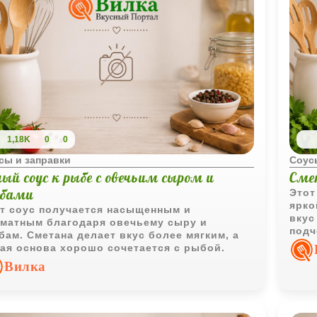
1,18K
0
0
сы и заправки
Соус
ый соус к рыбе с овечьим сыром и
Сме
ибами
Этот
ярко
т соус получается насыщенным и
вкус
матным благодаря овечьему сыру и
подч
бам. Сметана делает вкус более мягким, а
ая основа хорошо сочетается с рыбой.
Вилка