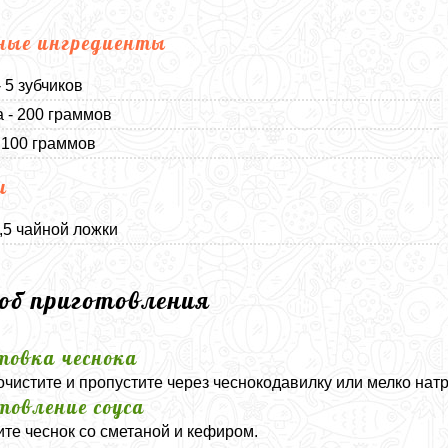
ные ингредиенты
 5 зубчиков
 - 200 граммов
 100 граммов
и
0,5 чайной ложки
соб приготовления
товка чеснока
очистите и пропустите через чеснокодавилку или мелко натр
товление соуса
те чеснок со сметаной и кефиром.