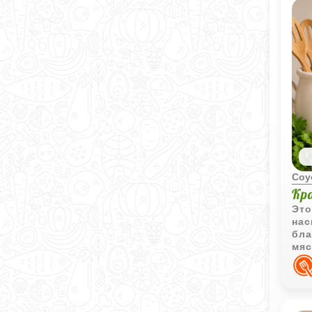
Соу
Кр
Это
нас
бла
мяс
жар