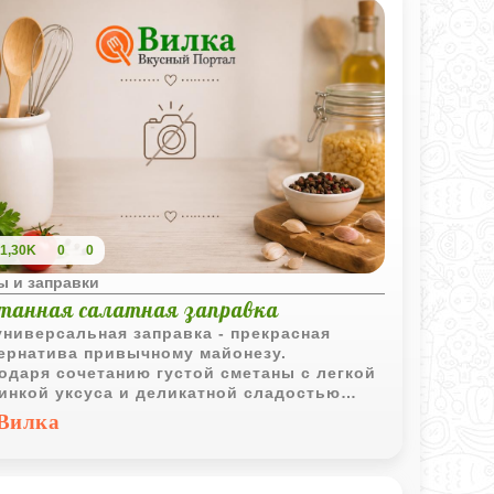
1,30K
0
0
ы и заправки
танная салатная заправка
универсальная заправка - прекрасная
ернатива привычному майонезу.
одаря сочетанию густой сметаны с легкой
инкой уксуса и деликатной сладостью
ра, она идеально подчеркивает вкус
Вилка
их овощей, листовых салатов или блюд
артофеля. Заправка получается мягкой,
ансированной и очень ароматной. Она
вится буквально за минуту, но способна