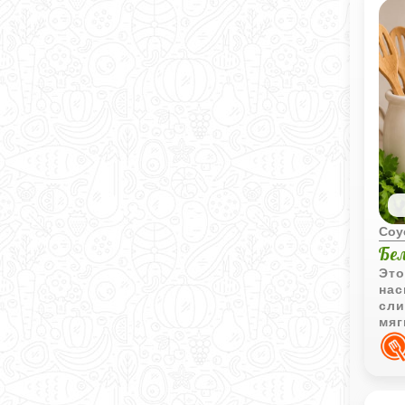
Соу
Бе
Это
нас
сли
мяг
тел