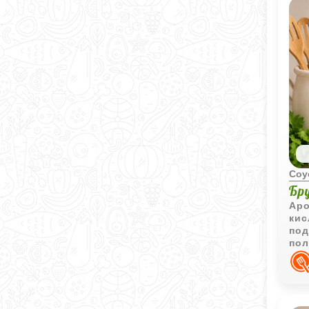
Соу
Бр
Аро
кис
под
пол
яго