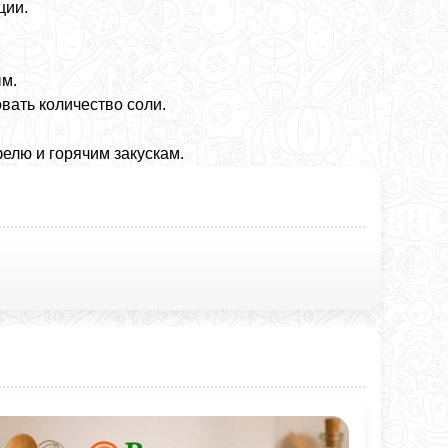
ции.
ым.
вать количество соли.
фелю и горячим закускам.