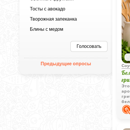
Тосты с авокадо
Творожная запеканка
Блины с медом
Голосовать
Предыдущие опросы
Соу
Бел
гр
Это
аро
гри
бел