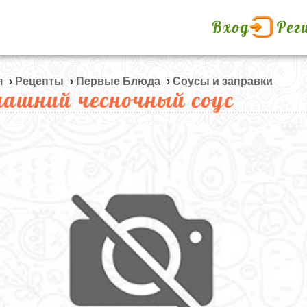
Вход
Рег
я
›
Рецепты
›
Первые Блюда
›
Соусы и заправки
ашний чесночный соус