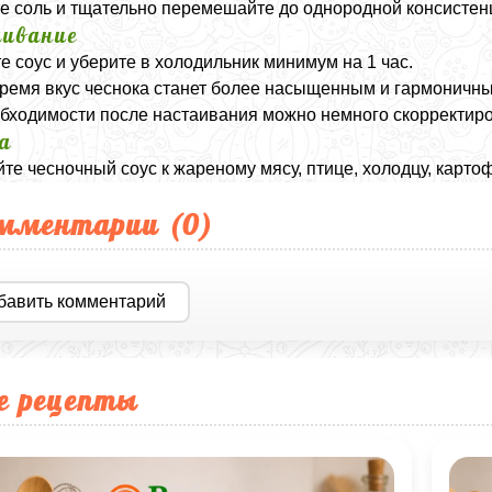
е соль и тщательно перемешайте до однородной консистен
ивание
е соус и уберите в холодильник минимум на 1 час.
время вкус чеснока станет более насыщенным и гармоничн
бходимости после настаивания можно немного скорректиро
а
те чесночный соус к жареному мясу, птице, холодцу, карто
мментарии (
0
)
бавить комментарий
е рецепты