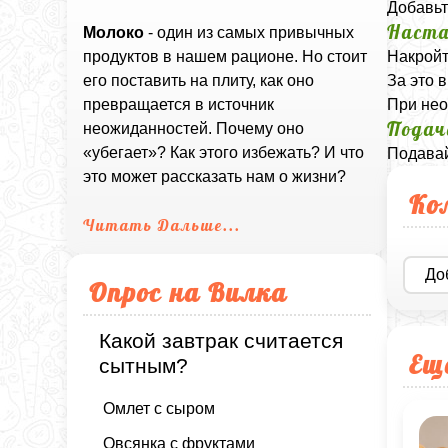
Добавьт
Наста
Молоко
- один из самых привычных
Накройт
продуктов в нашем рационе. Но стоит
За это 
его поставить на плиту, как оно
При нео
превращается в источник
Подач
неожиданностей. Почему оно
«убегает»? Как этого избежать? И что
Подавай
это может рассказать нам о жизни?
Ко
Читать Дальше...
До
Опрос на Вилка
Какой завтрак считается
Ещ
сытным?
Омлет с сыром
Овсянка с фруктами