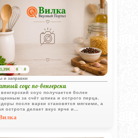
1,39K
0
0
ы и заправки
тный соус по-венгерски
 венгерский соус получается более
щенным за счёт шпика и острого перца.
доры после варки становятся мягкими, а
ая острота делает вкус ярче и
зительнее.
Вилка