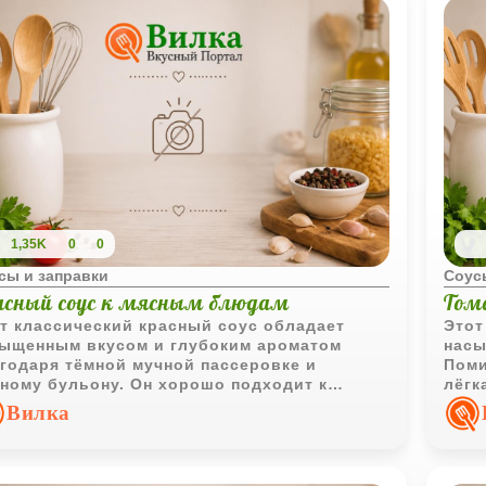
1,35K
0
0
сы и заправки
Соус
асный соус к мясным блюдам
Тома
т классический красный соус обладает
Этот
ыщенным вкусом и глубоким ароматом
насы
годаря тёмной мучной пассеровке и
Поми
ному бульону. Он хорошо подходит к
лёгк
еному мясу и котлетам.
выра
Вилка