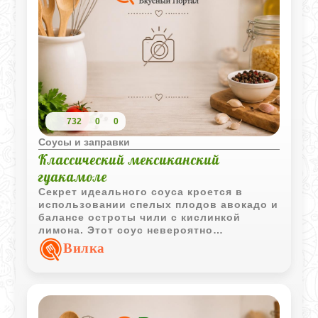
732
0
0
Соусы и заправки
Классический мексиканский
гуакамоле
Секрет идеального соуса кроется в
использовании спелых плодов авокадо и
балансе остроты чили с кислинкой
лимона. Этот соус невероятно
универсален: он идеально дополняет
Вилка
кукурузные чипсы начос, служит
отличным дополнением к мясу гриль или
становится прекрасной намазкой для
утренних тостов. Минимум усилий на
кухне - и на вашем столе яркое блюдо с