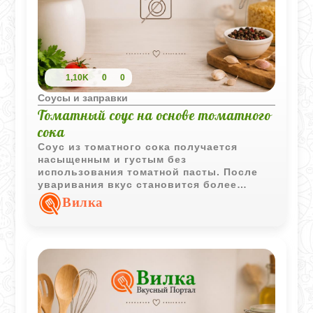
1,10K
0
0
Соусы и заправки
Томатный соус на основе томатного
сока
Соус из томатного сока получается
насыщенным и густым без
использования томатной пасты. После
уваривания вкус становится более
ярким, а лёгкая сладость хорошо
Вилка
балансирует кислоту томатов.