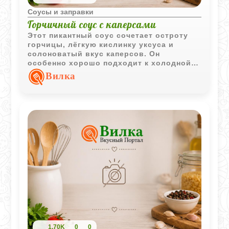
Соусы и заправки
Горчичный соус с каперсами
Этот пикантный соус сочетает остроту
горчицы, лёгкую кислинку уксуса и
солоноватый вкус каперсов. Он
особенно хорошо подходит к холодной
рыбе и рыбным закускам.
Вилка
1,70K
0
0