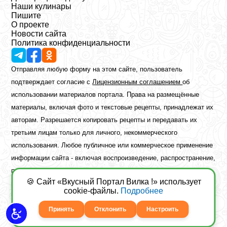
Наши кулинары
Пишите
О проекте
Новости сайта
Политика конфиденциальности
Отправляя любую форму на этом сайте, пользователь
подтверждает согласие с
Лицензионным соглашением
об
использовании материалов портала. Права на размещённые
материалы, включая фото и текстовые рецепты, принадлежат их
авторам. Разрешается копировать рецепты и передавать их
третьим лицам только для личного, некоммерческого
использования. Любое публичное или коммерческое применение
информации сайта - включая воспроизведение, распространение,
публикацию или обработку - возможно лишь при наличии
🍪 Сайт «Вкусный Портал Вилка !» использует
предварительного письменного разрешения правообладателя.
cookie-файлы.
Подробнее
Copyright ©2026 Вкусный Портал Вилка
Сайт построен
freebrush.net
Принять
Отклонить
Настроить