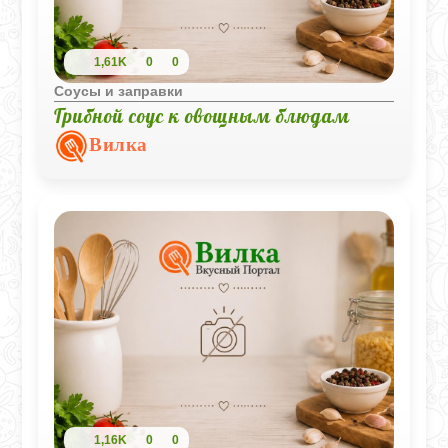
1,61K
0
0
Соусы и заправки
Грибной соус к овощным блюдам
Вилка
1,16K
0
0