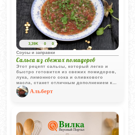
3,39K
0
0
Соусы и заправки
Сальса из свежих помидоров
Этот рецепт сальсы, который легко и
быстро готовится из свежих помидоров,
лука, лимонного сока и оливкового
масла, станет отличным дополнением к
джашнуну на вашем субботнем столе.
Альберт
Сальса не только порадует вас своим
вкусом, но и принесет пользу, добавив
яркие акценты к любимому
традиционному блюду.