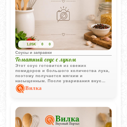
1,05K
0
0
Соусы и заправки
Томатный соус с луком
Этот соус готовится из свежих
помидоров и большого количества лука,
поэтому получается мягким и
насыщенным. После уваривания вкус
становится более концентрированным, а
Вилка
текстура - густой и однородной.