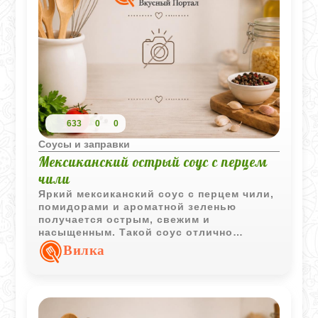
633
0
0
Соусы и заправки
Мексиканский острый соус с перцем
чили
Яркий мексиканский соус с перцем чили,
помидорами и ароматной зеленью
получается острым, свежим и
насыщенным. Такой соус отлично
подходит к мясу, начос, буррито и
Вилка
блюдам на гриле.