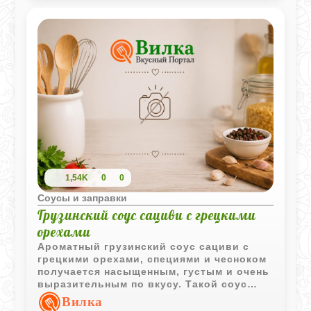
1,54K
0
0
Соусы и заправки
Грузинский соус сациви с грецкими
орехами
Ароматный грузинский соус сациви с
грецкими орехами, специями и чесноком
получается насыщенным, густым и очень
выразительным по вкусу. Такой соус
традиционно подают к птице и
Вилка
праздничным мясным блюдам.