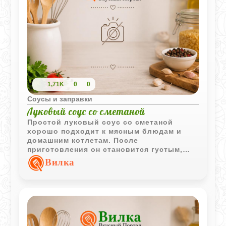
1,71K
0
0
Соусы и заправки
Луковый соус со сметаной
Простой луковый соус со сметаной
хорошо подходит к мясным блюдам и
домашним котлетам. После
приготовления он становится густым,
мягким по вкусу и ароматным за счёт
Вилка
обжаренного лука.