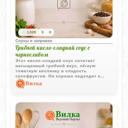
1,92K
0
0
Соусы и заправки
Грибной кисло-сладкий соус с
черносливом
Этот кисло-сладкий соус сочетает
насыщенный грибной вкус, лёгкую
томатную кислинку и сладость
сухофруктов. Он хорошо подходит к
картофельным и крупяным блюдам.
Вилка