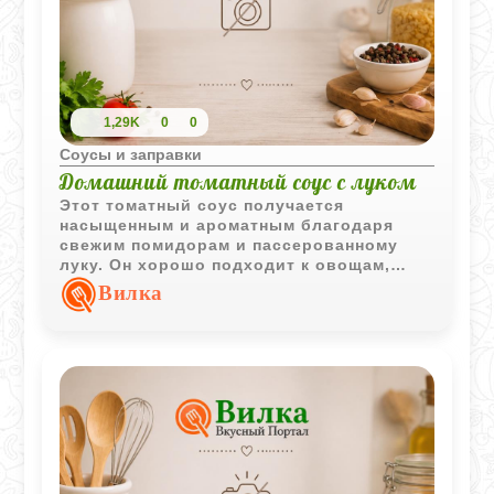
1,29K
0
0
Соусы и заправки
Домашний томатный соус с луком
Этот томатный соус получается
насыщенным и ароматным благодаря
свежим помидорам и пассерованному
луку. Он хорошо подходит к овощам,
мясу, макаронам и горячим закускам.
Вилка