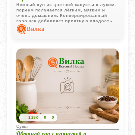
Нежный суп из цветной капусты с луком-
пореем получается лёгким, мягким и
очень домашним. Консервированный
горошек добавляет приятную сладость и
делает вкус более выразительным.
Вилка
1,29K
0
0
Супы
Овощной суп с капустой и