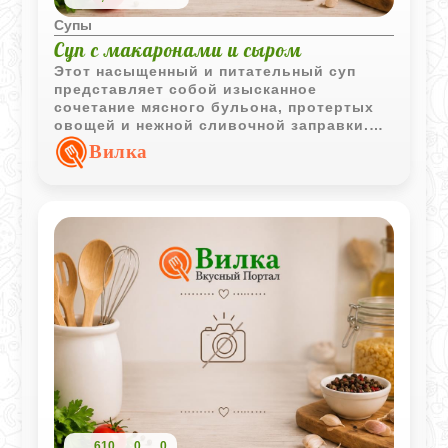
Супы
Суп с макаронами и сыром
Этот насыщенный и питательный суп
представляет собой изысканное
сочетание мясного бульона, протертых
овощей и нежной сливочной заправки.
Благодаря добавлению яичных желтков
Вилка
и сливок текстура блюда становится
бархатистой, а тертый сыр придает ему
завершенный пикантный вкус.
610
0
0