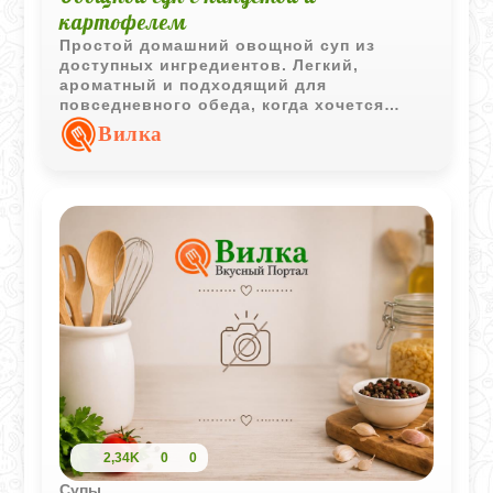
картофелем
Простой домашний овощной суп из
доступных ингредиентов. Легкий,
ароматный и подходящий для
повседневного обеда, когда хочется
приготовить что-то горячее без сложных
Вилка
продуктов.
2,34K
0
0
Супы