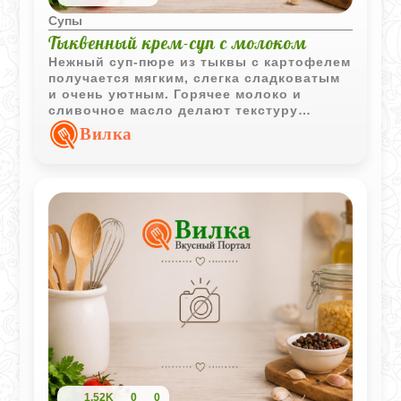
Супы
Тыквенный крем-суп с молоком
Нежный суп-пюре из тыквы с картофелем
получается мягким, слегка сладковатым
и очень уютным. Горячее молоко и
сливочное масло делают текстуру
особенно бархатистой.
Вилка
1,52K
0
0