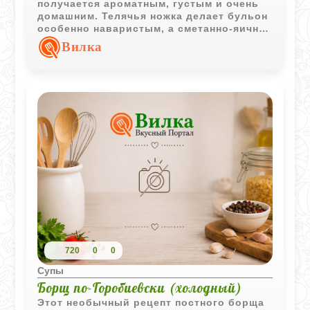
получается ароматным, густым и очень
домашним. Телячья ножка делает бульон
особенно наваристым, а сметанно-яичная
заправка придаёт супу мягкую кремовую
Вилка
текстуру.
720
0
0
Супы
Борщ по-Горобиевски (холодный)
Этот необычный рецепт постного борща