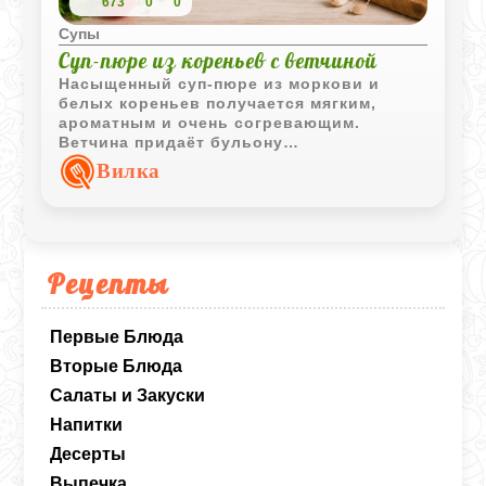
673
0
0
Супы
Суп-пюре из кореньев с ветчиной
Насыщенный суп-пюре из моркови и
белых кореньев получается мягким,
ароматным и очень согревающим.
Ветчина придаёт бульону
выразительный вкус, а хлеб делает
Вилка
текстуру супа более бархатистой.
Рецепты
Первые Блюда
Вторые Блюда
Салаты и Закуски
Напитки
Десерты
Выпечка