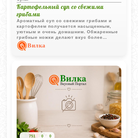
Картофельный суп со свежими
грибами
Ароматный суп со свежими грибами и
картофелем получается насыщенным,
уютным и очень домашним. Обжаренные
грибные ножки делают вкус более
глубоким, а свежая зелень добавляет
Вилка
приятную свежесть.
751
0
0