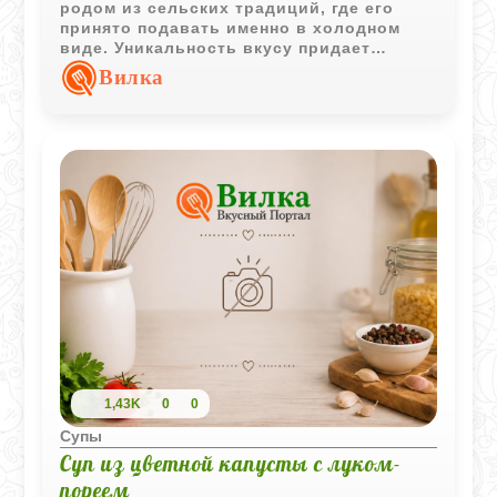
родом из сельских традиций, где его
принято подавать именно в холодном
виде. Уникальность вкусу придает
добавление кильки в томате, которая
Вилка
делает блюдо наваристым и
оригинальным, заменяя привычное мясо.
1,43K
0
0
Супы
Суп из цветной капусты с луком-
пореем