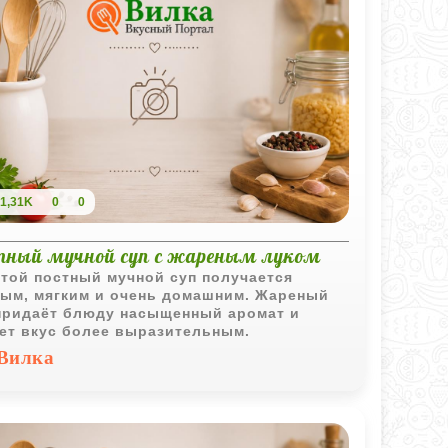
1,31K
0
0
тный мучной суп с жареным луком
той постный мучной суп получается
ым, мягким и очень домашним. Жареный
придаёт блюду насыщенный аромат и
ет вкус более выразительным.
Вилка