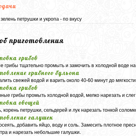
одачи
зелень петрушки и укропа - по вкусу
соб приготовления
товка грибов
 грибы тщательно промыть и замочить в холодной воде на 2
товление грибного бульона
алить свежей водой и варить около 40-60 минут до мягкости
товка грибов
ные грибы промыть холодной водой, мелко нарезать и слег
товка овощей
, корень петрушки, сельдерей и лук нарезать тонкой соломк
товление галушек
осеять, добавить яйцо, воду и соль. Замесить плотное пресн
тра и нарезать небольшие галушки.