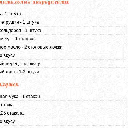
нительные ингредиенты
 - 1 штука
петрушки - 1 штука
сельдерея - 1 штука
й лук - 1 головка
ое масло - 2 столовые ложки
о вкусу
й перец - по вкусу
й лист - 1-2 штуки
алушек
ая мука - 1 стакан
1 штука
.25 стакана
о вкусу