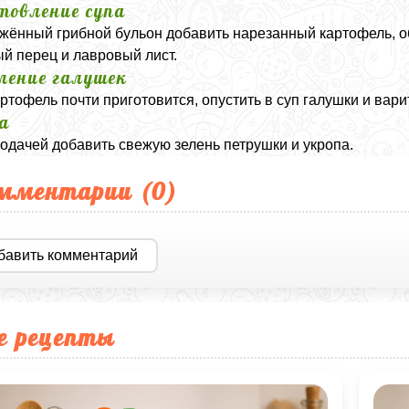
товление супа
жённый грибной бульон добавить нарезанный картофель, о
й перец и лавровый лист.
ление галушек
артофель почти приготовится, опустить в суп галушки и вари
а
одачей добавить свежую зелень петрушки и укропа.
мментарии (
0
)
бавить комментарий
е рецепты