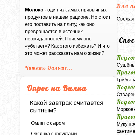
Для п
Молоко
- один из самых привычных
продуктов в нашем рационе. Но стоит
Свежая 
его поставить на плиту, как оно
превращается в источник
Спо
неожиданностей. Почему оно
«убегает»? Как этого избежать? И что
это может рассказать нам о жизни?
Подго
Сушёные
Читать Дальше...
Приго
Грибы з
Опрос на Вилка
Подго
Отварен
Подго
Какой завтрак считается
Морковь
сытным?
Приго
Омлет с сыром
Муку пр
сантиме
Овсянка с фруктами