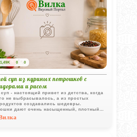
1,49K
0
0
ой суп из куриных потрошков с
идорами и рисом
 суп - настоящий привет из детства, когда
го не выбрасывалось, а из простых
родуктов создавались шедевры.
ошки дают очень насыщенный, плотный
он, который в сочетании с обжаренными
Вилка
тами и рисом превращается в
евающую и сытную трапезу. Главная
а здесь в финальном штрихе: заправка из
ков и сметаны делает текстуру