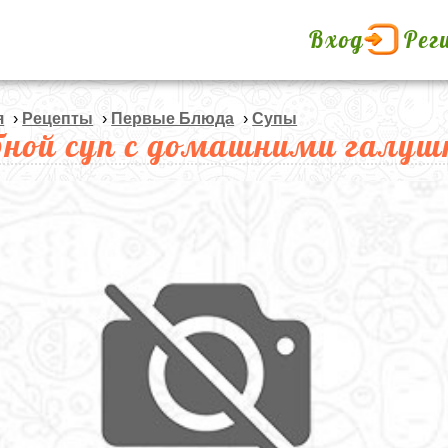
Вход
Рег
я
›
Рецепты
›
Первые Блюда
›
Супы
бной суп с домашними галу