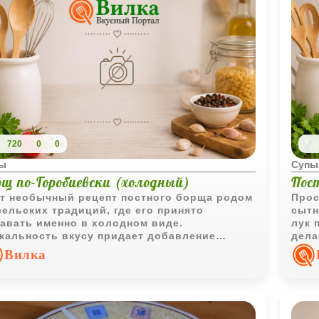
720
0
0
ы
Супы
рщ по-Горобиевски (холодный)
Пос
т необычный рецепт постного борща родом
Прос
сельских традиций, где его принято
сытн
авать именно в холодном виде.
лук 
кальность вкусу придает добавление
дела
ьки в томате, которая делает блюдо
Вилка
аристым и оригинальным, заменяя
вычное мясо.