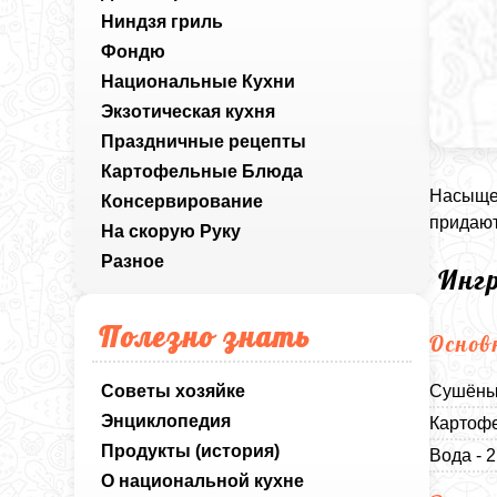
Ниндзя гриль
Фондю
Национальные Кухни
Экзотическая кухня
Праздничные рецепты
Картофельные Блюда
Насыщен
Консервирование
придают
На скорую Руку
Разное
Инг
Полезно знать
Основ
Советы хозяйке
Сушёные
Энциклопедия
Картофе
Продукты (история)
Вода - 2
О национальной кухне