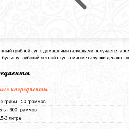
ный грибной суп с домашними галушками получается аро
 бульону глубокий лесной вкус, а мягкие галушки делают с
редиенты
ные ингредиенты
 грибы - 50 граммов
ль - 600 граммов
.5-3 литра