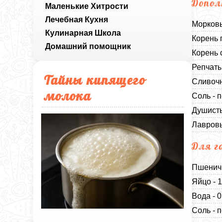
Допол
Маленькие Хитрости
Лечебная Кухня
Морковь
Кулинарная Школа
Корень 
Домашний помощник
Корень 
Репчаты
Тайны кипящего
Сливочн
молока
Соль - п
Душисты
Лавровы
Для г
Пшеничн
Яйцо - 
Вода - 0
Соль - п