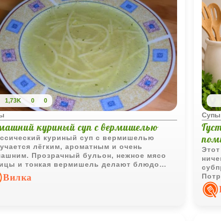
1,73K
0
0
ы
Супы
машний куриный суп с вермишелью
Густ
пом
ссический куриный суп с вермишелью
учается лёгким, ароматным и очень
Этот
ашним. Прозрачный бульон, нежное мясо
ниче
ицы и тонкая вермишель делают блюдо
субп
ным и сытным одновременно.
Вилка
Потр
буль
тома
согр
фишк
желт