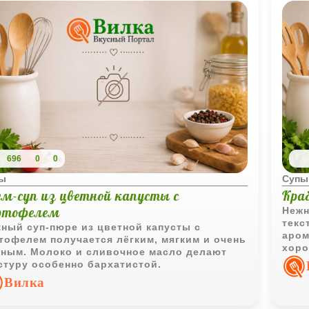
барх
набр
дать
сохр
696
0
0
ы
Супы
ем-суп из цветной капусты с
Кра
ртофелем
Нежн
текс
ный суп-пюре из цветной капусты с
аром
тофелем получается лёгким, мягким и очень
хоро
ным. Молоко и сливочное масло делают
хрус
стуру особенно бархатистой.
Вилка