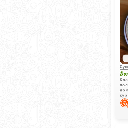
Суп
До
Кла
пол
дом
кур
уют