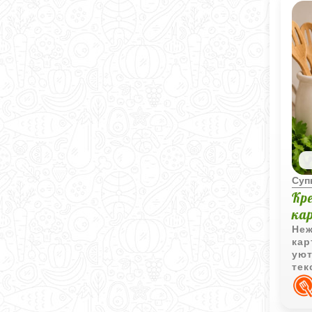
Суп
Кр
ка
Неж
кар
уют
тек