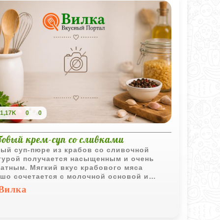
атистой, почти кремовой. Главное -
аться терпения, пока тушатся овощи, и не
 супу закипеть в самом конце, чтобы
анить эту нежность.
1,17K
0
0
бовый крем-суп со сливками
ый суп-пюре из крабов со сливочной
турой получается насыщенным и очень
атным. Мягкий вкус крабового мяса
шо сочетается с молочной основой и
тящими гренками.
Вилка