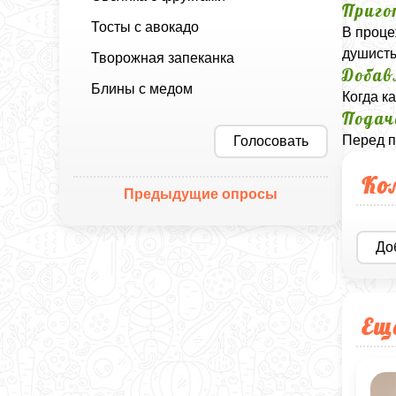
Приго
Тосты с авокадо
В проце
душисты
Творожная запеканка
Добав
Блины с медом
Когда к
Подач
Перед п
Голосовать
Ко
Предыдущие опросы
До
Ещ