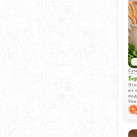
Суп
Бо
Это
из 
под
Уни
кил
нав
при