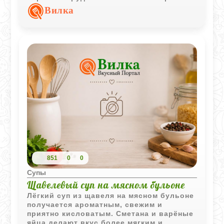
чесноком и грецкими орехами дает тот
Вилка
самый неповторимый домашний вкус.
Готовить не так уж сложно, а результат
точно порадует.
851
0
0
Супы
Щавелевый суп на мясном бульоне
Лёгкий суп из щавеля на мясном бульоне
получается ароматным, свежим и
приятно кисловатым. Сметана и варёные
яйца делают вкус более мягким и