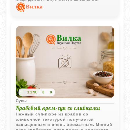
сбалансированным.
Вилка
1,17K
0
0
Супы
Крабовый крем-суп со сливками
Нежный суп-пюре из крабов со
сливочной текстурой получается
насыщенным и очень ароматным. Мягкий
вкус крабового мяса хорошо сочетается