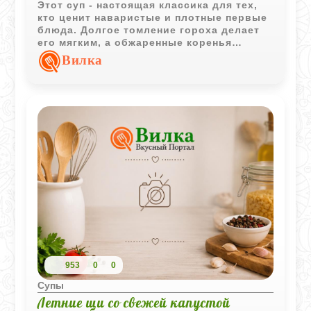
Этот суп - настоящая классика для тех,
кто ценит наваристые и плотные первые
блюда. Долгое томление гороха делает
его мягким, а обжаренные коренья
придают бульону красивый золотистый
Вилка
оттенок и глубокий аромат. Простое в
приготовлении, но очень питательное
блюдо, которое особенно хорошо
согревает в прохладный день.
953
0
0
Супы
Летние щи со свежей капустой