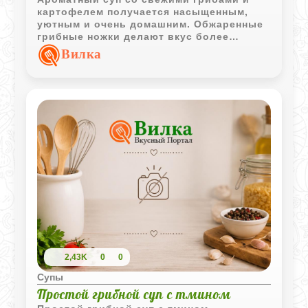
картофелем получается насыщенным,
уютным и очень домашним. Обжаренные
грибные ножки делают вкус более
глубоким, а свежая зелень добавляет
Вилка
приятную свежесть.
2,43K
0
0
Супы
Простой грибной суп с тмином