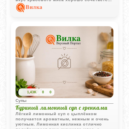
с молочной основой и хрустящими
Вилка
гренками.
1,43K
0
0
Супы
Куриный лимонный суп с гренками
Лёгкий лимонный суп с цыплёнком
получается ароматным, нежным и очень
уютным. Лимонная кислинка отлично