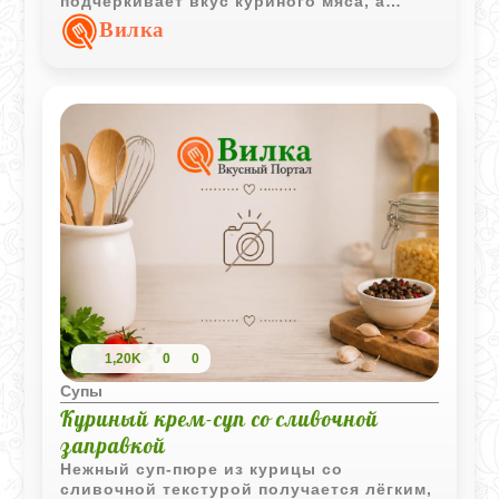
подчёркивает вкус куриного мяса, а
хрустящие тосты делают подачу
Вилка
особенно аппетитной.
1,20K
0
0
Супы
Куриный крем-суп со сливочной
заправкой
Нежный суп-пюре из курицы со
сливочной текстурой получается лёгким,