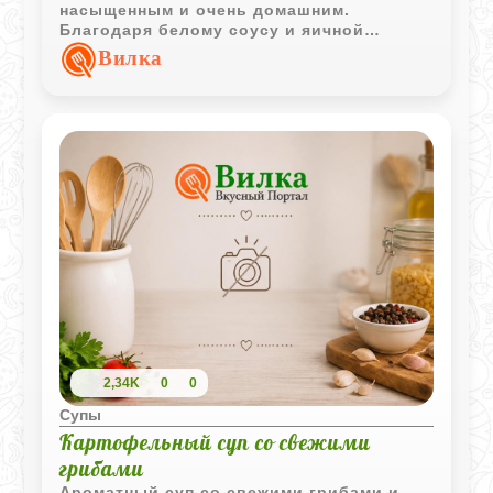
насыщенным и очень домашним.
Благодаря белому соусу и яичной
заправке вкус блюда становится
Вилка
особенно мягким и деликатным.
2,34K
0
0
Супы
Картофельный суп со свежими
грибами
Ароматный суп со свежими грибами и