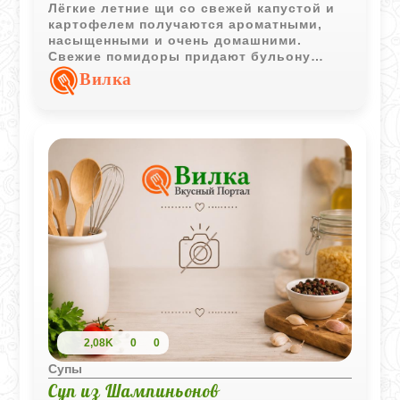
Лёгкие летние щи со свежей капустой и
картофелем получаются ароматными,
насыщенными и очень домашними.
Свежие помидоры придают бульону
мягкую кислинку и летний вкус.
Вилка
2,08K
0
0
Супы
Суп из Шампиньонов