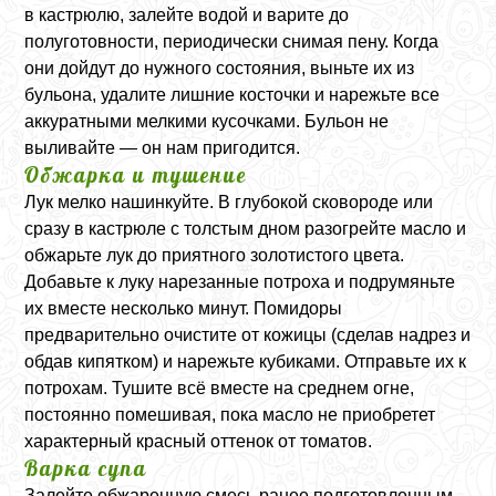
в кастрюлю, залейте водой и варите до
полуготовности, периодически снимая пену. Когда
они дойдут до нужного состояния, выньте их из
бульона, удалите лишние косточки и нарежьте все
аккуратными мелкими кусочками. Бульон не
выливайте — он нам пригодится.
Обжарка и тушение
Лук мелко нашинкуйте. В глубокой сковороде или
сразу в кастрюле с толстым дном разогрейте масло и
обжарьте лук до приятного золотистого цвета.
Добавьте к луку нарезанные потроха и подрумяньте
их вместе несколько минут. Помидоры
предварительно очистите от кожицы (сделав надрез и
обдав кипятком) и нарежьте кубиками. Отправьте их к
потрохам. Тушите всё вместе на среднем огне,
постоянно помешивая, пока масло не приобретет
характерный красный оттенок от томатов.
Варка супа
Залейте обжаренную смесь ранее подготовленным