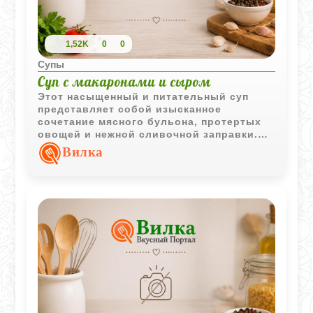
1,52K
0
0
Супы
Суп с макаронами и сыром
Этот насыщенный и питательный суп
представляет собой изысканное
сочетание мясного бульона, протертых
овощей и нежной сливочной заправки.
Благодаря добавлению яичных желтков
Вилка
и сливок текстура блюда становится
бархатистой, а тертый сыр придает ему
завершенный пикантный вкус.