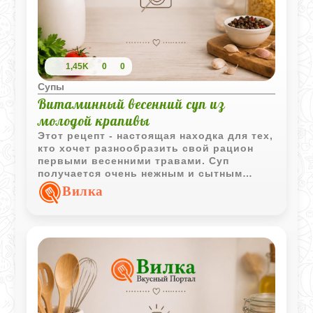
1,45K
0
0
Супы
Витаминный весенний суп из
молодой крапивы
Этот рецепт - настоящая находка для тех,
кто хочет разнообразить свой рацион
первыми весенними травами. Суп
получается очень нежным и сытным
благодаря топленому маслу и
Вилка
необычному способу тушения овощей
вместе с вареными яйцами. Крапива
отдает свой глубокий изумрудный цвет и
мягкий травянистый аромат, который
идеально дополняется густой сметаной.
Кстати, если сезон крапивы прошел, по
этой же схеме можно приготовить
отличный суп из щавеля или шпината.