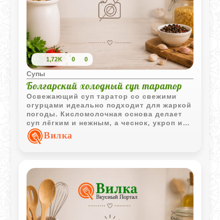
1,72K
0
0
Супы
Болгарский холодный суп таратор
Освежающий суп таратор со свежими
огурцами идеально подходит для жаркой
погоды. Кисломолочная основа делает
суп лёгким и нежным, а чеснок, укроп и
грецкие орехи придают яркий
Вилка
традиционный вкус.