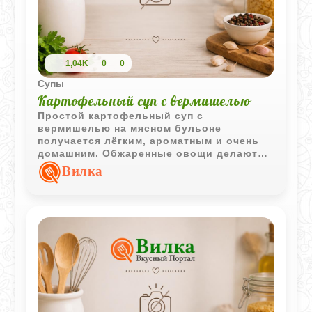
1,04K
0
0
Супы
Картофельный суп с вермишелью
Простой картофельный суп с
вермишелью на мясном бульоне
получается лёгким, ароматным и очень
домашним. Обжаренные овощи делают
вкус более насыщенным, а вермишель
Вилка
добавляет супу мягкость и сытность.