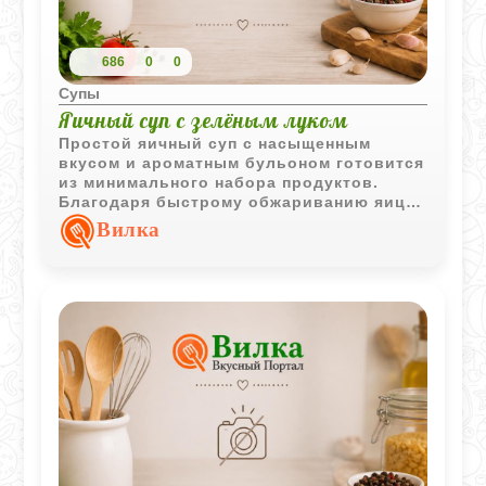
686
0
0
Супы
Яичный суп с зелёным луком
Простой яичный суп с насыщенным
вкусом и ароматным бульоном готовится
из минимального набора продуктов.
Благодаря быстрому обжариванию яиц
суп получается необычным, с мягкой
Вилка
текстурой и ярким домашним вкусом.