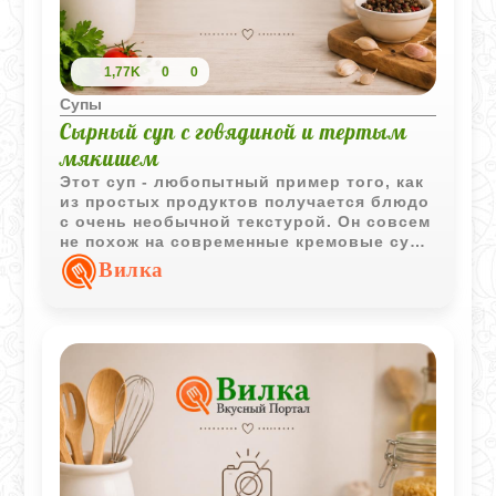
1,77K
0
0
Супы
Сырный суп с говядиной и тертым
мякишем
Этот суп - любопытный пример того, как
из простых продуктов получается блюдо
с очень необычной текстурой. Он совсем
не похож на современные кремовые супы
из плавленых сырков. Здесь всё честно:
Вилка
насыщенный мясной бульон, пикантность
зеленого сыра и густота, которую дают
яичные желтки и тертая булка. Рецепт
кажется приветом из старых кулинарных
книг, где ценилась основательность и
сытность. Отличный вариант, чтобы
разнообразить домашнее меню чем-то
оригинальным, не уходя в экзотику.